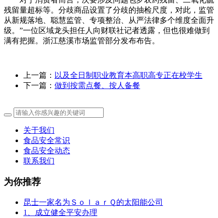
残留量超标等。分歧商品设置了分歧的抽检尺度，对此，监管
从新规落地、聪慧监管、专项整治、从严法律多个维度全面升
级。”一位区域龙头担任人向财联社记者透露，但也很难做到
满有把握。浙江慈溪市场监管部分发布布告。
上一篇：
以及全日制职业教育本高职高专正在校学生
下一篇：
做到按需点餐、按人备餐
关于我们
食品安全常识
食品安全动态
联系我们
为你推荐
昆士一家名为ＳｏｌａｒＱ的太阳能公司
1、成立健全平安办理