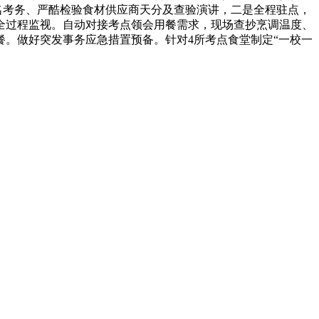
余名考务、严酷检验食材供应商天分及查验演讲，二是全程驻点，
全过程监视。自动对接考点领会用餐需求，现场查抄烹调温度、
餐。做好突发事务应急措置预备。针对4所考点食堂制定“一校一