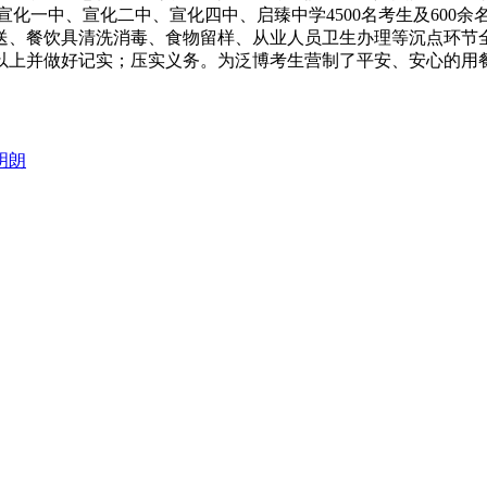
宣化一中、宣化二中、宣化四中、启臻中学4500名考生及600
送、餐饮具清洗消毒、食物留样、从业人员卫生办理等沉点环节
以上并做好记实；压实义务。为泛博考生营制了平安、安心的用
明朗