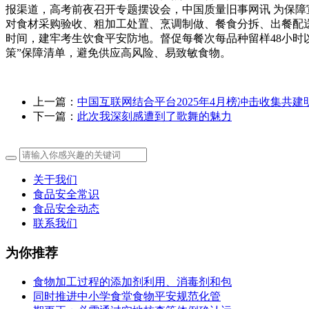
报渠道，高考前夜召开专题摆设会，中国质量旧事网讯 为保障
对食材采购验收、粗加工处置、烹调制做、餐食分拆、出餐配
时间，建牢考生饮食平安防地。督促每餐次每品种留样48小时
策”保障清单，避免供应高风险、易致敏食物。
上一篇：
中国互联网结合平台2025年4月榜冲击收集共建
下一篇：
此次我深刻感遭到了歌舞的魅力
关于我们
食品安全常识
食品安全动态
联系我们
为你推荐
食物加工过程的添加剂利用、消毒剂和包
同时推进中小学食堂食物平安规范化管