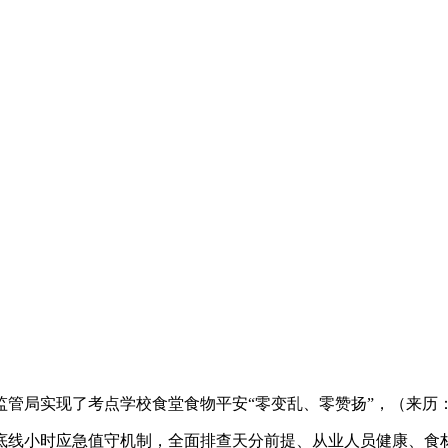
局实现了考点学校食堂食物平安“零变乱、零赞扬”，（来历
线小时应急值守机制，全面排查天分前提、从业人员健康、食