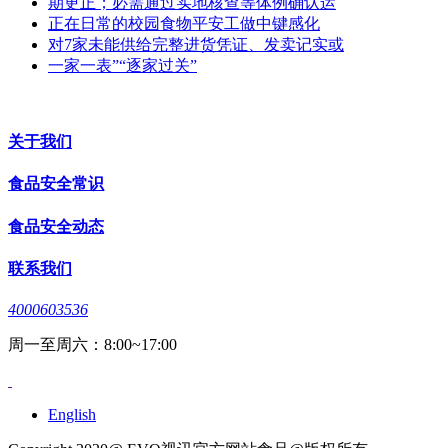
期更正；必需通过实地核查等体例确认运
正在日常的校园食物平安工做中键感化
对7家未能供给完整进货凭证、发卖记实或
一家一表”“逐家过关”
关于我们
食品安全常识
食品安全动态
联系我们
4000603536
周一至周六：8:00~17:00
English