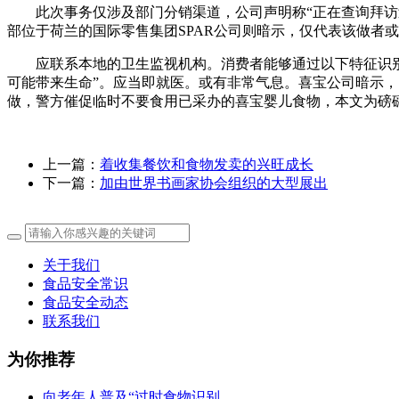
此次事务仅涉及部门分销渠道，公司声明称“正在查询拜访过
部位于荷兰的国际零售集团SPAR公司则暗示，仅代表该做者
应联系本地的卫生监视机构。消费者能够通过以下特征识别问
可能带来生命”。应当即就医。或有非常气息。喜宝公司暗示
做，警方催促临时不要食用已采办的喜宝婴儿食物，本文为磅
上一篇：
着收集餐饮和食物发卖的兴旺成长
下一篇：
加由世界书画家协会组织的大型展出
关于我们
食品安全常识
食品安全动态
联系我们
为你推荐
向老年人普及“过时食物识别