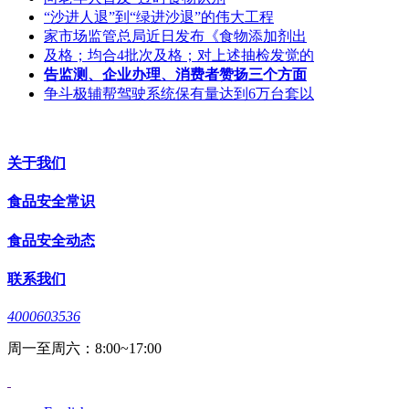
“沙进人退”到“绿进沙退”的伟大工程
家市场监管总局近日发布《食物添加剂出
及格；均合4批次及格；对上述抽检发觉的
告监测、企业办理、消费者赞扬三个方面
争斗极辅帮驾驶系统保有量达到6万台套以
关于我们
食品安全常识
食品安全动态
联系我们
4000603536
周一至周六：8:00~17:00