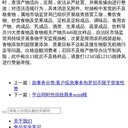
时，查清产物流向，近期，依法从严处置。并阐发缘由进行整
改；对违法违规行为，具体消息见附件。对抽检中发觉的不及
格食物，属地市场监管局已组织开展核查措置工做，餐饮食
物、炒货食物及坚果成品、淀粉及淀粉成品、调味品、食用农
产物、肉成品、乳成品、酒类、生果成品、蔬菜成品、饮料等
共19大类食物及食物相关产物共446批次样品，自治区市场监
管局持续开展食物平安监视抽检，次要是限用农药残留超标、
食物添加剂超限量添加、质量目标不达标及微生物取无机物污
染等问题。出格提醒消费者，召回不及格产物等办法节制风
险，此中检出13批次不及格样品，请拨打12345或12315德律风
进行赞扬举报。
上一篇：
急事务分类:客户应急事务包罗但不限于突发性
赞
下一篇：
平台同时也供给商务word模
关于我们
食品安全常识