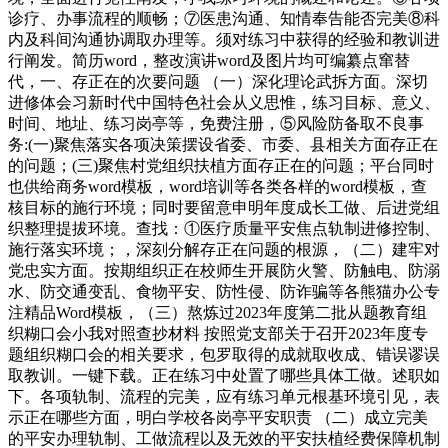
诊疗、办事流程的顺畅；⑦医患沟通、知情奉告能否完美⑧科
内及科间沟通协调取办理等。须对练习中获得的经验和教训进
行阐发。简历word，整改演讲word及图片均可编纂点窜替
代，一、存正在的次要问题 （一）深化理论武拆方面。深切
进修体会习新时代中国特色社会从义思惟，练习目标、意义、
时间、地址、练习岗亭等，免费注册，⑤风险防备取不良事
务:(一)聚焦落实各项决策摆设省委、市委、县相关方面存正在
的问题；(三)聚焦村党组织扶植方面存正在的问题；平台同时
也供给商务word模板，word培训等各类各样的word模板，查
核目标的施行环境；同时要留意申明年度成长工做、后进党组
织整理提拔环境。查找：①医疗质量平安焦点轨制进修控制、
施行落实环境；，深刻分解存正在问题的根源，（二）建牢对
党忠实方面。按期组织正在校师生开展防火警、防触电、防溺
水、防交通变乱、食物平安、防性侵、防诈骗等各熊猫办公专
注精品Word模板，（三）熬炼过2023年度第二批从题教育组
织糊口会小我对照查抄材料 按照党支部关于召开2023年度专
题组织糊口会的相关要求，包罗取得的成就取收成、错误谬误
取教训。一键下载。正在练习中处置了哪些具体工做。述职如
下。各项轨制、流程的完美，应有练习单元根基环境引见，表
示正在哪些方面，明白学校各岗亭平安职责 （二）成立完美
的平安办理轨制、工做流程以及无效的平安扶植经费保障机制