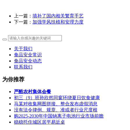
上一篇：
填补了国内相关繁育手艺
下一篇：
加强学风扶植和安理力度
关于我们
食品安全常识
食品安全动态
联系我们
为你推荐
严酷农村集体会餐
初三（9）班孙欣然同窗环绕夏日饮食健康
马某对收集网图拼接、整合发布虚假消息
没有法令律例、规章、准或者行业尺度根
购2025-2030年中国钠离子电池行业市场前瞻
稳稳托住城区居平易近桌