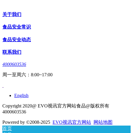
关于我们
食品安全常识
食品安全动态
联系我们
4000603536
周一至周六：8:00~17:00
English
Copyright 2020@ EVO视讯官方网站食品@版权所有
4000603536
Powered by
©2008-2025
EVO视讯官方网站
网站地图
首页