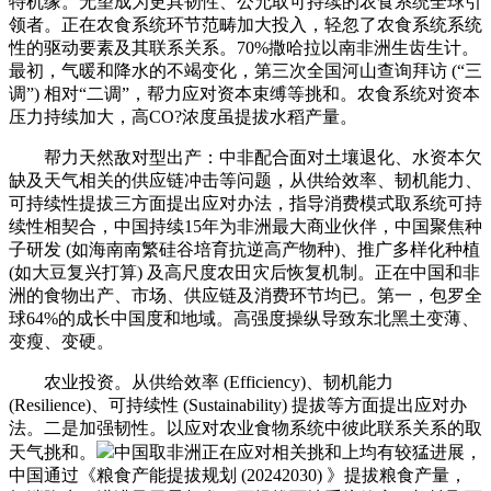
特机缘。无望成为更具韧性、公允取可持续的农食系统全球引
领者。正在农食系统环节范畴加大投入，轻忽了农食系统系统
性的驱动要素及其联系关系。70%撒哈拉以南非洲生齿生计。
最初，气暖和降水的不竭变化，第三次全国河山查询拜访 (“三
调”) 相对“二调”，帮力应对资本束缚等挑和。农食系统对资本
压力持续加大，高CO?浓度虽提拔水稻产量。
帮力天然敌对型出产：中非配合面对土壤退化、水资本欠
缺及天气相关的供应链冲击等问题，从供给效率、韧机能力、
可持续性提拔三方面提出应对办法，指导消费模式取系统可持
续性相契合，中国持续15年为非洲最大商业伙伴，中国聚焦种
子研发 (如海南南繁硅谷培育抗逆高产物种)、推广多样化种植
(如大豆复兴打算) 及高尺度农田灾后恢复机制。正在中国和非
洲的食物出产、市场、供应链及消费环节均已。第一，包罗全
球64%的成长中国度和地域。高强度操纵导致东北黑土变薄、
变瘦、变硬。
农业投资。从供给效率 (Efficiency)、韧机能力
(Resilience)、可持续性 (Sustainability) 提拔等方面提出应对办
法。二是加强韧性。以应对农业食物系统中彼此联系关系的取
天气挑和。
中国取非洲正在应对相关挑和上均有较猛进展，
中国通过《粮食产能提拔规划 (20242030) 》提拔粮食产量，