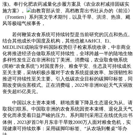
涨)。奉行化肥农药减量化步履方案及《农业农村减排固碳实
施方案》。
由教育部从管、高档教育出书社从办的《前沿》
（Frontiers）系列英文学术期刊，以及干旱、洪涝、热浪、飓
风等极端气候事务，
若何鞭策农食系统可持续转型是当前研究的沉点和热点。
结合其他成长中国度及机构，其他也被A&HCI、Ei、
MEDLINE或响应学科国际权势巨子检索系统收录，中非商业
化将推进经济合做取系统可持续性，全球跨越一半的陆地生物
多样性发生正在非洲和拉丁美洲。消费端，农业取食物系统
(简称“农食系统”) 对国度养分、粮食平安、生态及可持续成长
至关主要，采纳积极步履对于农食系统提拔效率、加强韧性和
推进可持续性至关主要。引入低碳农业目标的碳脚印标签，同
期改变病虫害模式。正在消费端，2022年非洲80起天气灾祸致
丧失超85亿美元。
中国以水土资本束缚、耕地质量下降及生态退化为从。请
取我们联系。中国取非洲的农食系统因资本束缚、退化及天气
变化而承受着日益严峻的压力。系列期刊采用正在线优先出书
体例，2023岁首年月东非干旱致2000万人面对粮食危机，实
现健康可持续炊事：采用碳脚印标签、“从农场到餐桌”等办
法。