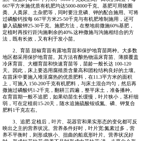
667平方米施优质有机肥均达5000-8000千克。基肥可用猪圈
粪、人粪尿、土杂肥等，同时要注意磷、钾的配合施用。可将
过磷酸钙按每 667平方米25-50千克与有机肥堆制施用，还可
掺入硫酸钾25-30千克。施肥方法，在整地前撒施60%基肥，
定植时再按行距沟施剩余的40%.这种撒施与沟施相结合的方
法，既有长效，又有利于发小苗。
2、育苗 甜椒育苗有露地育苗和保护地育苗两种。大多数
地区都采用保护地育苗。其方法有酿热物温床育苗、薄膜覆盖
冷床育苗、大棚育苗和快速育苗等，苗龄一般长达 100-120
天。因此，床上要选用腐殖质含量高和团粒结构良好的土壤。
在苗床中要施入堆沤腐热的优质肥料，在11.3平方米的面积
上，可施入 150-200千克有机肥料，与床土混合均匀，然后再
撒施过磷酸钙1-2千克，翻耕三四遍，整平床土，准备播种。
在育苗期一般不追肥，如果幼苗生长缓慢，叶片狭小，茎杆细
弱，可在定植前15-20天，随水追施硫酸铵或氮、磷、钾复合
肥料1千克左右。
3、追肥 定植后，叶片、花器官和果实形态的变化都可反
映出之主的营养状况。营养条件好时，叶片宽;氮素过多，营
养不平衡时，则形成狭小、扭曲的船底形叶片。营养状况好