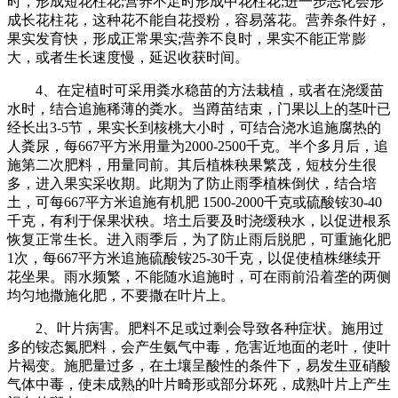
时，形成短花柱花;营养不足时形成中花柱花;进一步恶化会形
成长花柱花，这种花不能自花授粉，容易落花。营养条件好，
果实发育快，形成正常果实;营养不良时，果实不能正常膨
大，或者生长速度慢，延迟收获时间。
4、在定植时可采用粪水稳苗的方法栽植，或者在浇缓苗
水时，结合追施稀薄的粪水。当蹲苗结束，门果以上的茎叶已
经长出3-5节，果实长到核桃大小时，可结合浇水追施腐热的
人粪尿，每667平方米用量为2000-2500千克。半个多月后，追
施第二次肥料，用量同前。其后植株秧果繁茂，短枝分生很
多，进入果实采收期。此期为了防止雨季植株倒伏，结合培
土，可每667平方米追施有机肥 1500-2000千克或硫酸铵30-40
千克，有利于保果状秧。培土后要及时浇缓秧水，以促进根系
恢复正常生长。进入雨季后，为了防止雨后脱肥，可重施化肥
1次，每667平方米追施硫酸铵25-30千克，以促使植株继续开
花坐果。雨水频繁，不能随水追施时，可在雨前沿着垄的两侧
均匀地撒施化肥，不要撒在叶片上。
2、叶片病害。肥料不足或过剩会导致各种症状。施用过
多的铵态氮肥料，会产生氨气中毒，危害近地面的老叶，使叶
片褐变。施肥量过多，在土壤呈酸性的条件下，易发生亚硝酸
气体中毒，使未成熟的叶片畸形或部分坏死，成熟叶片上产生