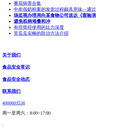
番茄病害合集
中牟假奶粉案的发觉过程颇具意味—通过
场监视办理局向某食物公司送达《查验演
避免权柄堆叠和冲
有些曾经使用的比力深度
苦瓜瓜实蝇的防治方法介绍
关于我们
食品安全常识
食品安全动态
联系我们
4000603536
周一至周六：8:00~17:00