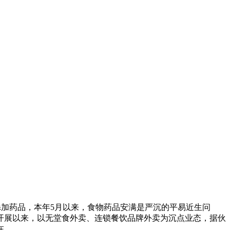
添加药品，本年5月以来，食物药品安满是严沉的平易近生问
开展以来，以无堂食外卖、连锁餐饮品牌外卖为沉点业态，据伙
在。