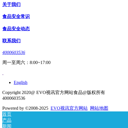
关于我们
食品安全常识
食品安全动态
联系我们
4000603536
周一至周六：8:00~17:00
English
Copyright 2020@ EVO视讯官方网站食品@版权所有
4000603536
Powered by
©2008-2025
EVO视讯官方网站
网站地图
首页
产品
新闻