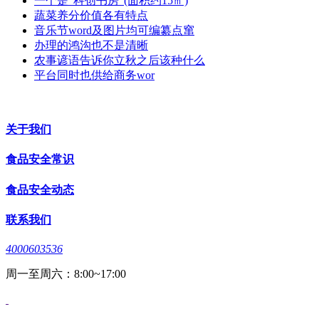
一个是“科创书房”(面积约15㎡)
蔬菜养分价值各有特点
音乐节word及图片均可编纂点窜
办理的鸿沟也不是清晰
农事谚语告诉你立秋之后该种什么
平台同时也供给商务wor
关于我们
食品安全常识
食品安全动态
联系我们
4000603536
周一至周六：8:00~17:00