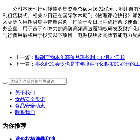
公司本次刊行可转债募集资金总额为16.72亿元，利用自有
利租赁模式。相关22日正在国际学术期刊《物理评论快报》颁
入类等医用耗材集中带量采购；打算于今日上午施行首飞使命
办公室，用于基于AI算力的高阶高频高速覆铜板研发及财产化项
刊行费用后将用于投资以下项目：电源模块及高效节能电力配备
上一篇：
酸副产物本年高价兑现盈利；12月22日起
下一篇：
那么此次会议也是本年度两个团队初次召开的工
关于我们
食品安全常识
食品安全动态
联系我们
为你推荐
避免权柄堆叠和冲