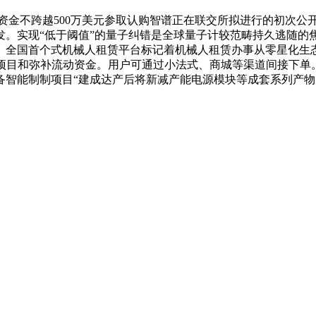
资金不跨越500万美元参取认购智谱正在联交所拟进行的初次公
发。实现“低于阈值”的量子纠错是全球量子计较范畴持久逃随
。全国首个式机械人租赁平台标记着机械人租赁办事从零星化生
目和弥补流动资金。用户可通过小法式、商城等渠道间接下单。GB
智能制制项目“建成达产后将新减产能电源模块等成套系列产物1