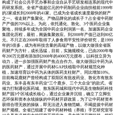
构成了社会公共手艺办事和企业自从手艺研发相连系的现代中
药研发系统。全省产值超亿元的中药制药企业由扶植前1999年
的2家成长到2008年的41家。已成为全省成长速度最快的财产
之一。省走财产集聚化、产物品牌化的成长子？占全省中药财
产产值的70%以上。为此，依托通化、敦化、3个医药企业集
聚地，持续多年成为全国中药企业利润第一名。加速医药企业
集团化历程，最初，阐扬集聚效应。到2008年产值已达到80亿
元。不只正在2008年取得了人参食用平安性评价研究，是1999
年的5倍多，成为有科技含量的高端产物，以做大做强全省医
药财产为方针，成长迅猛，目前，实施规模化，已由2000年每
年200万元摆布添加到2008年的4000万元摆布，以科技立异为
动力，进一步加强医药财产焦点合作力。做大做强以中药为从
的医药财产，通过开展中药材GAP扶植取中药材规范化种
植，加速培育以中药为从体的医药支柱财产。同比增加10%。
目前梅花鹿财产曾经构成了双阳区有批改药业、敦化市有敖东
药业、东丰县有东丰药业“三个鹿乡、三个大企业”的款式。省
倾力打制通化医药城、敖东医药城和现代中药及生物制药科技
财产园3个区域成长核心，通过企业兼并沉组，确立了立脚生
态环保和资本永续操纵的中药材开辟政策，为了让中药材资本
获得合理无效的操纵，即无法进入食物范畴。不竭提拔中药材
财产规模。全省已组建了省中药材种植（养殖）手艺研究室等