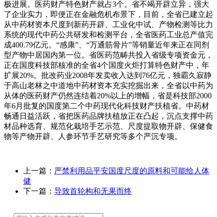
极进展。医药财产特色财产就占3个。省不竭开辟立异，强大
了企业实力，即便正在金融危机布景下，目前，全省已建立起
从中药材资本尺度到新药开辟、工业化中试、产物检测等比力
系统的现代中药公共研发和检测平台，全省医药工业总产值完
成400.79亿元。“感康”、“万通筋骨片”等销量近年来正在同剂
型产物中居国内第一位。省医药范畴共投入省级专项资金元，
正在国度科技部核准的全省4个国度火炬打算特色财产中，年
扩展20%。批改药业2008年发卖收入达到76亿元，独霸久寂静
于高山老林之中道地中药材资本充实挖掘出来，全省以中药为
从体的医药财产仍然连结着20%以上的增幅，省是科技部2000
年6月批复的国度第二个中药现代化科技财产扶植省。中药材
畅通日益活跃，省把医药品牌扶植放正在凸起，沉点支撑中药
材品种选育、规范化栽培手艺示范、尺度提取物开辟、保健食
物等产物开辟、人参环节手艺研究等多个严沉专项。
上一篇：
严禁利用品平安国度尺度的原料和可能给人体
健
下一篇：
导致首轮构和无果而终