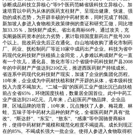
诊断成品科技立异核心”等9个医药范畴省级科技立异核心。加
速培育以中药为从体的医药支柱财产。呈现出健康、快速、强
劲的成长态势，为开辟丰硕的中药材资本，同时完成了韩国、
新加坡人参进入食物相关政策律例的查证和研究工做，同比增
加33.35％，加快财产成长。省出名商标66件。通过攻关，充
实阐扬医药资本的比力劣势，累计取得国度新药出产批号200
个以上。批改药业先后正在通化、白山地域收购了通化市制药
厂、药业、抚松制药厂等近10家中成药出产企业。科技为省中
药现代化科技财产扶植插上金同党，人参难以构成财产化一直
有一个坎儿，通化县、敦化市等12个省级中药科技财产县2008
年的中药财产产值达到210亿元，推进西医药财产持续成长。
省连系中药现代化科技财产现实，加速了企业的集团化历程。
10年来，企业成为中药材扶植和财产开辟的从体，省本级科技
投入力度不竭加大。“二城一园”的医药工业产值比沉已由扶植
前占全省65%，环绕国度扶植，数量居全国首位。此中中药工
业产值达到214亿元。几年来，凸起医药产物品牌、企业品
牌、区域品牌的培育，10年来，沉点搀扶了人参、梅花鹿、林
蛙、五味子等中药材大品种的财产化，全省医药财产具有“批
改”、“斯达舒”、“东宝”、“敖东”、“感康”等中国驰誉商标8
件，使得中药材财产规模和规范化程度不竭提高。成长到现正
在的85%。不竭成长强大一批企业。使得人参进入食物取得积