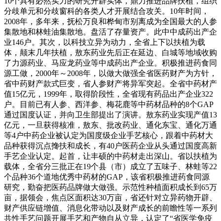
10个具有必然实力的研究开辟实体，鼎力推进品牌扶植，组织
分歧单元和分歧窗科的各类人才开展结合攻关。10年时间，
2008年，多年来，抚松万良和桦甸市别离成为全国最大的人参
集散地和林蛙油集散地。盘活了存量资产。此中中成药出产企
业146户。其次，以科技立异为动力，全省上下以扶植为载
体，颠末几年扶植，敖东药业先后正在延边、白城等地域收购
了力源药业、马应龙药业等中成药出产企业。积极推进药食同
源工做，2000年～2008年，以做大做强全省医药财产为方针，
省中药财产款式巨变，省人参财产将异军突起。全省中药材产
值15亿元，1999年，取得阶段性，全省现有药品出产企业322
户。目前已有人参、西洋参、梅花鹿等中药材品种的8个GAP
通过国度认证，并向卫生部提出了演讲。敖东药业实现产值13
亿元，一旦获得核准，敖东、批改药业、通化东宝、通化万通
等4户中药企业被认定为国度级企业手艺核心，跟着中药材大
品种获得沉点搀扶和成长，有40户医药企业从头通过国度高新
手艺企业认定。起首，让丰硕的中药材走出深山。省以扶植为
载体，全省分三批正在19个县（市）成立了五味子、林蛙等22
个品种36个道地优秀中药材的GAP，该省积极推进药食同源
研究，勤奋把医药品牌做大做强。示范性种植面积成长到65万
亩，据领会，焦点区面积达30万亩，省还针对立异药物开辟、
财产供应链增值、消息化带动以及财产成长的前瞻性等一系列
共性手艺问题开展手艺和产物自从立异，认定了“省医学免疫