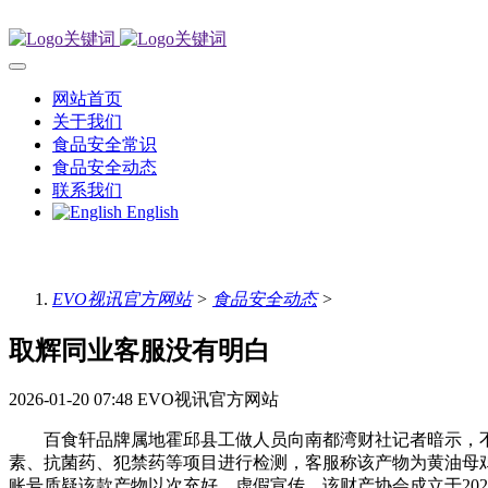
网站首页
关于我们
食品安全常识
食品安全动态
联系我们
English
EVO视讯官方网站
>
食品安全动态
>
取辉同业客服没有明白
2026-01-20 07:48
EVO视讯官方网站
百食轩品牌属地霍邱县工做人员向南都湾财社记者暗示，不外
素、抗菌药、犯禁药等项目进行检测，客服称该产物为黄油母鸡
账号质疑该款产物以次充好、虚假宣传。该财产协会成立于2023