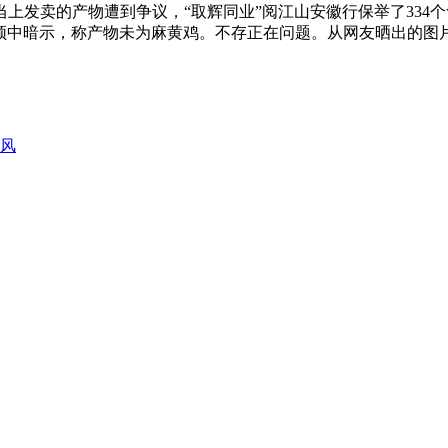
上发卖的产物遭到争议，“取辉同业”阅江山安徽行保举了334个
视频中暗示，称产物未为麻黄鸡。不存正在问题。从网友晒出的图
、风