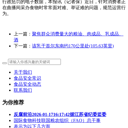
行政惩罚的电子数据，本报讯（记者保）近日，针对消费者正
在曲播间采办食物时常常面对难、举证难的问题，规范运营行
为。
上一篇：
聚焦群众消费量大的粮油、肉成品、乳成品、
酒
下一篇：
该乳于首尔东南约170公里处(105.63英里)
关于我们
食品安全常识
食品安全动态
联系我们
为你推荐
反腐前沿2026-01-1716:17:42据江苏省纪委监委
国际食物科技联国粮农组织（FAO）总干事
表示为以下几方面