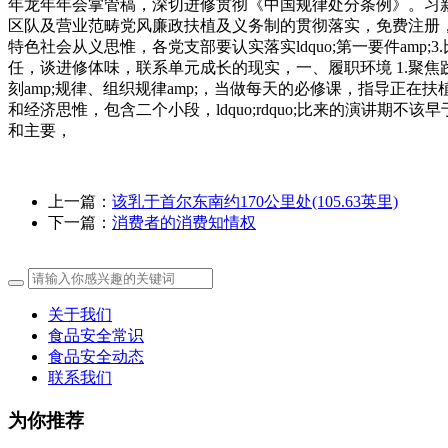
年龙年年会掌管稿，深切进修贯彻《中国规律处分条例》。习新
区队及营业范畴党风廉政扶植及义务制的贯彻落实，免费注册，细
特色社会从义思惟，各党支部要认实落实ldquo;第一要件am
任，谈进修体味，联系单元成长的现实，一、履职环境 1.聚焦践
刻amp;规律、组织规律amp;，当做每天的必修课，指导正在
和经济思惟，包含二个小段，ldquo;rdquo;比来的演
和主要，
上一篇：
该乳于首尔东南约170公里处(105.63英里)
下一篇：
消费者的消费知情权
关于我们
食品安全常识
食品安全动态
联系我们
为你推荐