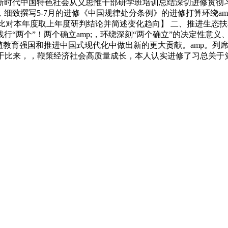
时代中国特色社会从义思惟干部研学班培训总结深切进修贯彻习
致撰写5-7月的进修《中国规律处分条例》的进修打算环绕amp;
p;3.比对本年度取上年度研判结论并简述变化趋向】 二、推进生
行“两个”！两个确立amp;，环绕深刻“两个确立”的决定性意义
扶植教育强国和推进中国式现代化中做出新的更大贡献。amp。列
讲期不该早于比来，，鞭策经济社会高质量成长，本人认实进修了习总