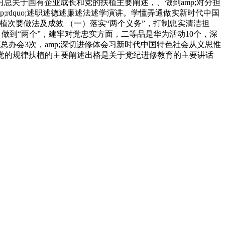
总关于国有企业成长和党的扶植主要阐述，、做到amp;对分担
rdquo;述职述德述廉述法述学演讲。学懂弄通做实新时代中国
态扶植次要做法及成效 （一）落实“两个义务”，打制忠实清洁担
、做到“两个”，建牢对党忠实方面，二等品是华为活动10个，深
席总办会3次，amp;深切进修体会习新时代中国特色社会从义思惟
关于党的规律扶植的主要阐述出格是关于党纪进修教育的主要讲话