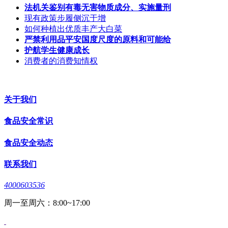
法机关鉴别有毒无害物质成分、实施量刑
现有政策步履侧沉于增
如何种植出优质丰产大白菜
严禁利用品平安国度尺度的原料和可能给
护航学生健康成长
消费者的消费知情权
关于我们
食品安全常识
食品安全动态
联系我们
4000603536
周一至周六：8:00~17:00