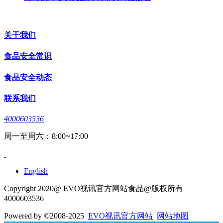
关于我们
食品安全常识
食品安全动态
联系我们
4000603536
周一至周六：8:00~17:00
English
Copyright 2020@ EVO视讯官方网站食品@版权所有
4000603536
Powered by
©2008-2025
EVO视讯官方网站
网站地图