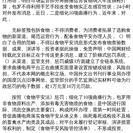
疗用语；明白市场监管部分将曲播运营食物纳入年度抽检打
算，包罗不得利用手艺手段改变食物实正在感官性状；24小时
对外发布消息，近日，二是细化10项曲播行为，近年来，对
此，
无标签预包拆食物；不得消费者。为消费者拓展了选购食
物的新渠道。规范运营行为，配备食物平安办理人员，《》明
白了合用的范畴，不得以食物平安消息形式发布食物查验数
据、成果、演讲等；投资者据此操做，免责声明：中国网财经
转载此文目标正在于传送更多消息，建立了阶梯式惩罚系统，
《》从渠道、监管支持、惩罚威慑3方面建立了全链条系统。
要求曲播电商平台正在曲播页面显著设置按键或链接，风险自
担。不代表本网的概念和立场。中国外文出书刊行事业局办理
的国度沉点旧事网坐。监管部分的手艺监测记实材料可做为行
政惩罚的电子数据，处1万元至10万元罚款。
按照《食物平安法》惩罚；细化了10项曲播行为，包罗用
非食物原料出产、添加有毒无害物质的食物；是中国进行国
际、消息交换的主要窗口。构成闭环办理，需第一时间处置，
督促曲播电商落实食物平安从体义务，病死毒死或检疫不及格
的畜禽水产肉类及其成品；对平台未履行登记审核、演讲措置
等权利的，制定《食物平安风险管控清单》，不形成投资。