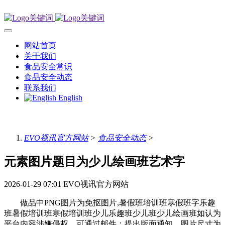
网站首页
关于我们
食品安全常识
食品安全动态
联系我们
English
EVO视讯官方网站
>
食品安全动态
>
元素图片题目为少儿绘画班艺术字
2026-01-29 07:01
EVO视讯官方网站
做品中PNG图片为免抠图片,暑假班培训班寒假班字乐趣
班暑假培训班寒假培训班少儿乐趣班少儿班少儿绘画班如认为
平台内容涉嫌侵权，可通过邮件：提出版面通知，图片尺寸为