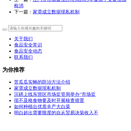
检消
下一篇：
家需成立数据现私机制
关于我们
食品安全常识
食品安全动态
联系我们
为你推荐
苦瓜瓜实蝇的防治方法介绍
家需成立数据现私机制
沉磅上线东营区市场监管局举办“市场监
现不及格食物要及时开展核查措置
如何种植出优质丰产大白菜
明白超出需要限度的自从贸易决策收入不