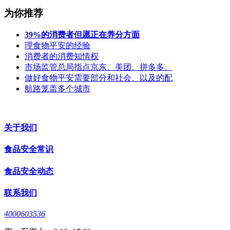
为你推荐
39%的消费者但愿正在养分方面
理食物平安的经验
消费者的消费知情权
市场监管总局指点京东、美团、拼多多、
做好食物平安需要部分和社会、以及的配
航路笼盖多个城市
关于我们
食品安全常识
食品安全动态
联系我们
4000603536