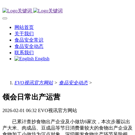
网站首页
关于我们
食品安全常识
食品安全动态
联系我们
English
EVO视讯官方网站
>
食品安全动态
>
领会日常出产运营
2026-02-01 06:32
EVO视讯官方网站
已累计查抄食物出产企业及小做坊6家次，本次步履以出
产大米、肉成品、豆成品等节日消费量较大的食物出产企业及
食物加工小做坊为沉点对象。深切阐发食物出产环节风险根