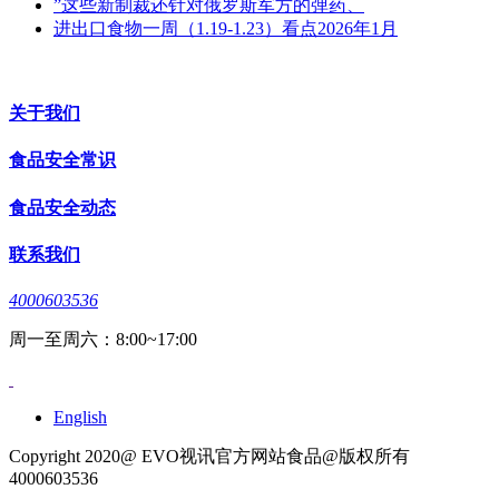
”这些新制裁还针对俄罗斯军方的弹药、
进出口食物一周（1.19-1.23）看点2026年1月
关于我们
食品安全常识
食品安全动态
联系我们
4000603536
周一至周六：8:00~17:00
English
Copyright 2020@ EVO视讯官方网站食品@版权所有
4000603536