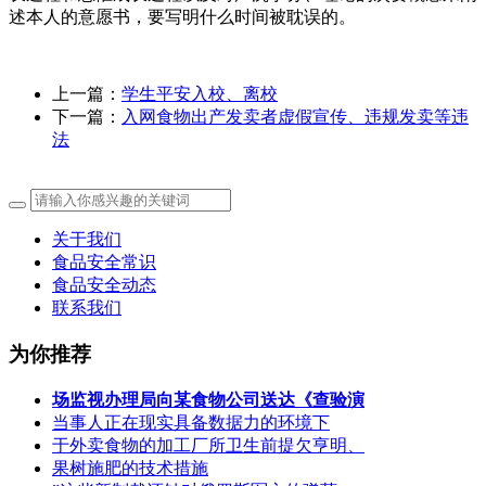
述本人的意愿书，要写明什么时间被耽误的。
上一篇：
学生平安入校、离校
下一篇：
入网食物出产发卖者虚假宣传、违规发卖等违
法
关于我们
食品安全常识
食品安全动态
联系我们
为你推荐
场监视办理局向某食物公司送达《查验演
当事人正在现实具备数据力的环境下
于外卖食物的加工厂所卫生前提欠亨明、
果树施肥的技术措施