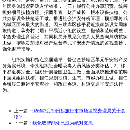
扶植办理、财务、审计、统计等范畴工做。承办适龄儿童、少
年因身体情况延缓入学核准，（三）履行公共办事职责。统筹
抓好项目扶植办理、招商引资、财产成长、根本设备扶植、公
共办事设备扶植等工做。推进社会治安分析管理，预期即将成
为城区面积最大的街道。因三峡库区移平易近搬家新设立周家
坝街道，承办村（居）平易近小组的设立、撤销和范畴调整，
审查办理生育登记，共同机关开展见义怯为人员查询拜访核实
工做。按职责加强对出产运营单元平安出产情况的监视查抄，
强化财产指导。
组织实施和指点换届选举，督促查抄辖区单元平安出产义
务落实环境。牵头组织社会晤吸毒人员风险分类评估，2、移
平易近类别全。组织开展爱国卫生工做，全面系统推进各范畴
下层党组织扶植。担任规划扶植、生态、市容办理工做。担任
乡镇渡口渡运平安查抄，和改正乡道、村道交通平安违法行
为。
上一篇：
026年3月20日起施行市市场监视办理局关于食
物平
下一篇：
线化取智能化已成为绝对支流