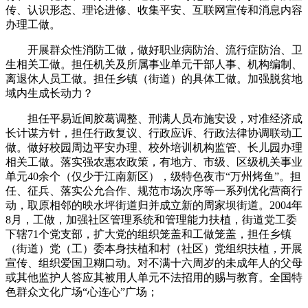
传、认识形态、理论进修、收集平安、互联网宣传和消息内容
办理工做。
开展群众性消防工做，做好职业病防治、流行症防治、卫
生相关工做。担任机关及所属事业单元干部人事、机构编制、
离退休人员工做。担任乡镇（街道）的具体工做。加强脱贫地
域内生成长动力？
担任平易近间胶葛调整、刑满人员布施安设，对准经济成
长计谋方针，担任行政复议、行政应诉、行政法律协调联动工
做。做好校园周边平安办理、校外培训机构监管、长儿园办理
相关工做。落实强农惠农政策，有地方、市级、区级机关事业
单元40余个（仅少于江南新区），级特色夜市“万州烤鱼”。担
任、征兵、落实公允合作、规范市场次序等一系列优化营商行
动，取原相邻的映水坪街道归并成立新的周家坝街道。2004年
8月，工做，加强社区管理系统和管理能力扶植，街道党工委
下辖71个党支部，扩大党的组织笼盖和工做笼盖，担任乡镇
（街道）党（工）委本身扶植和村（社区）党组织扶植，开展
宣传、组织爱国卫糊口动。对不满十六周岁的未成年人的父母
或其他监护人答应其被用人单元不法招用的赐与教育。全国特
色群众文化广场“心连心”广场；