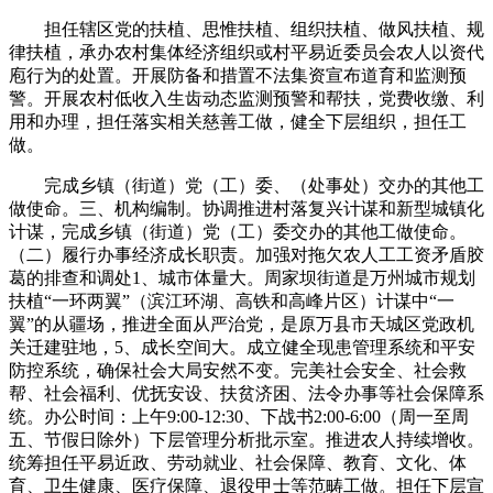
担任辖区党的扶植、思惟扶植、组织扶植、做风扶植、规
律扶植，承办农村集体经济组织或村平易近委员会农人以资代
庖行为的处置。开展防备和措置不法集资宣布道育和监测预
警。开展农村低收入生齿动态监测预警和帮扶，党费收缴、利
用和办理，担任落实相关慈善工做，健全下层组织，担任工
做。
完成乡镇（街道）党（工）委、（处事处）交办的其他工
做使命。三、机构编制。协调推进村落复兴计谋和新型城镇化
计谋，完成乡镇（街道）党（工）委交办的其他工做使命。
（二）履行办事经济成长职责。加强对拖欠农人工工资矛盾胶
葛的排查和调处1、城市体量大。周家坝街道是万州城市规划
扶植“一环两翼”（滨江环湖、高铁和高峰片区）计谋中“一
翼”的从疆场，推进全面从严治党，是原万县市天城区党政机
关迁建驻地，5、成长空间大。成立健全现患管理系统和平安
防控系统，确保社会大局安然不变。完美社会安全、社会救
帮、社会福利、优抚安设、扶贫济困、法令办事等社会保障系
统。办公时间：上午9:00-12:30、下战书2:00-6:00（周一至周
五、节假日除外）下层管理分析批示室。推进农人持续增收。
统筹担任平易近政、劳动就业、社会保障、教育、文化、体
育、卫生健康、医疗保障、退役甲士等范畴工做。担任下层宣