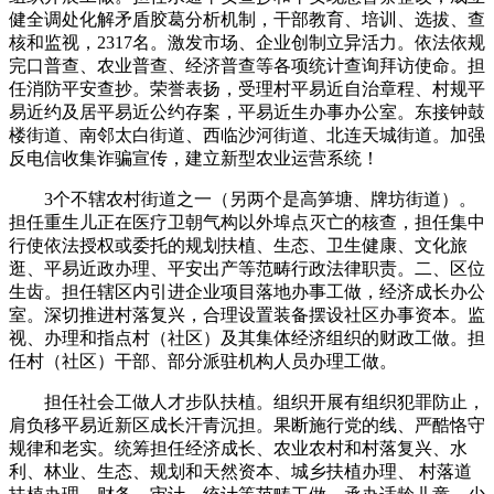
健全调处化解矛盾胶葛分析机制，干部教育、培训、选拔、查
核和监视，2317名。激发市场、企业创制立异活力。依法依规
完口普查、农业普查、经济普查等各项统计查询拜访使命。担
任消防平安查抄。荣誉表扬，受理村平易近自治章程、村规平
易近约及居平易近公约存案，平易近生办事办公室。东接钟鼓
楼街道、南邻太白街道、西临沙河街道、北连天城街道。加强
反电信收集诈骗宣传，建立新型农业运营系统！
3个不辖农村街道之一（另两个是高笋塘、牌坊街道）。
担任重生儿正在医疗卫朝气构以外埠点灭亡的核查，担任集中
行使依法授权或委托的规划扶植、生态、卫生健康、文化旅
逛、平易近政办理、平安出产等范畴行政法律职责。二、区位
生齿。担任辖区内引进企业项目落地办事工做，经济成长办公
室。深切推进村落复兴，合理设置装备摆设社区办事资本。监
视、办理和指点村（社区）及其集体经济组织的财政工做。担
任村（社区）干部、部分派驻机构人员办理工做。
担任社会工做人才步队扶植。组织开展有组织犯罪防止，
肩负移平易近新区成长汗青沉担。果断施行党的线、严酷恪守
规律和老实。统筹担任经济成长、农业农村和村落复兴、水
利、林业、生态、规划和天然资本、城乡扶植办理、 村落道