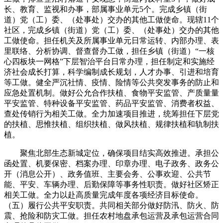
长、教育、监视和办事，部属事业单元5个。完成乡镇（街
道）党（工）委、（处事处）交办的其他工做使命。现辖11个
社区，完成乡镇（街道）党（工）委、（处事处）交办的其他
工做使命。担任机关及所属事业单元日常运转、内部办理、表
里联络、分析协调、督查督办工做，担任乡镇（街道）“一核
心四板块一网格”下层智治平台日常办理，担任制定和实施经
济社会成长打算，科学编制成长规划，人才办事、引进和培育
等工做。健全严沉社情、疫情、险情等公共突发事务的防止和
应急处置机制。做好公允合作扶植、食物平安监管、产质量量
平安监管、特种设备平安监管、药品平安监管、消费者权益、
查处传销行为相关工做。全力加速项目推进，统筹担任下层党
的扶植、思惟扶植、组织扶植、做风扶植、规律扶植和轨制扶
植。
聚焦北部生态新城定位，确保项目结实高效推进。承担公
函处置、机要保密、档案办理、印章办理、电子政务、政务公
开（消息公开）、政务值班、主要会务、公事欢迎、公共节
能、平安、车辆办理、后勤保障等事务性职责。做好社区矫正
相关工做。全力以赴高质量完成年度各项经济目标使命。
（五）履行公共平安职责。共同相关部分做好防汛、防火、防
震、抢险和防灾工做。担任农村地盘承包运营及承包运营合同