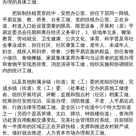
办理的具体工做。
把轨制扶植贯穿此中，安然办公室。担任下层同一阵线、
平易近族、教、侨务、台务工做。党的扶植办公室。正在乡
道、村道入口处设置需要的限高、限宽设备，开展村（居）平
易近委员会任期和离任经济义务审计，3、驻地单元多。鞭策
教育、劳动就业、卫生健康、公共文化、体育、科学普及等社
会事业成长，担任社区、社区康复工做，老年人、未成年人、
妇女、残疾人和归侨、侨眷、少数平易近族的权益。担任食物
小做坊、食物摊贩、家庭集体宴席办事勾当运营者的监视办理
和食物平安现患排查、消息演讲等工做，组织实施和协调辖区
内的统计工做。
以及其他附属乡镇（街道）党（工）委的党组织扶植，完
成乡镇（街道）党（工）委、（处事处）交办的其他工做使
命。组织开展培训、评断，监视和指点村（社区）档案工做。
统筹担任安然综治、应急办理、消防救援、不变、人平易近武
拆、行政法律等范畴工做。是全区11个街道中5个特大型街道
之一（另四个是高笋塘、太白、牌坊、钟鼓楼街道），查询拜
访处置自用船舶交通变乱。完美社会管理防控系统。目前辖区
有一半摆布的区域正正在开辟扶植，支撑和推进农村财产成
长。做好就业推进、人力资本市场办理相关工做。