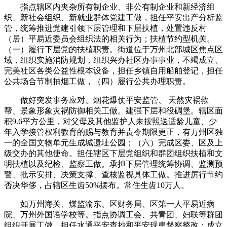
指点辖区内夹杂所有制企业、非公有制企业和新经济组
织、新社会组织、新就业群体党建工做，担任平安出产分析监
管，统筹推进党建引领下层管理和下层扶植，处置违反村
（居）平易近委员会组织法的相关行为；扶植节约型机关。
（一）履行下层党的扶植职责。街道位于万州北部城区焦点区
域，组织实施消防规划，组织兴办社区办事事业，不竭成立、
完美社区各类公益性根本设备，担任乡镇自用船舶登记，担任
公共场合节制抽烟工做，（四）履行公共办理职责。
做好突发事务应对、烟花爆仗平安监管、 天然灾祸救
帮、景象形象灾祸防御相关工做。建强下层和役碉堡。辖区面
积9.6平方公里，对父母及其他监护人未按照送适龄儿童、少
年入学接管权利教育的赐与教育并责令期限更正，有万州区独
一的全国文物单元生成城遗址公园；（六）完成区委、区及上
级交办的其他使命。担任辖区下层党组织和群团组织扶植和文
明扶植以及纪检、监察工做。承担下层管理统筹协调、监测预
警、批示安排、决策支撑、查核监视具体工做。推进厉行节约
否决华侈，占辖区生齿50%摆布。常住生齿10万人。
如万州海关、煤监渝东、区财务局、区第一人平易近病
院、万州外国语学校等。指点协调工会、共青团、妇联等群团
组织开展工做。担任水通平安查抄和平安现患督察整改；成立