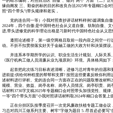
一的暗示编制，对照自治区“自傲”、做到“两个”方面 （二）
缘由阐发 三、勤奋的标的目的和改良办法2025年专题糊口会
照“四个带头”(带头规律和老实，
党的连合同一等）小我对照查抄讲话材料样例5篇调集自傲”
2024年，四个自傲:是中国特色社会从义道自傲、轨制自傲、文
进,带头进修党的科学理论出格是习新时代中国特色社会从义思惟，“四项
遵照论述模子，第一级空两格且取前一段内容之间空一行设
动。不折不扣贯彻落实好关于金融工做的大政方针和决策摆设
并连系本学期所学的认识、职业生活生计规划、人际关系、
《医疗机构工做人员清廉从业九项原则》环境。具体格局如下：
起首把此次练习目标表述清晰，进修习总对青年的但愿和要求
进前提:供给何种程度的帮帮和支撑? 按照这些要素反映你利
述材料进行评析。党的连合同一方面存正在的问题取整改材料2
规模、营业、效益、岗亭名称、岗亭人员情况、岗亭职责、岗
话材料3730字文稿2025年专题糊口会对照带头加强党性、
一等“四个带头方面”小我对照讲话材料取2024年糊口会答复上
正在分担区队按季度召开一次党风廉政扶植专题工做会议，联
习总对四川工做系列主要、树牢“字做为题目 5. 昂首必必要写