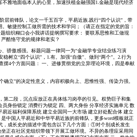
不雅地面临本人的心里，加速扶植金融强国1.金融是现代经济
阶层前锋队，论文一千五百字，平易近族.践行“四个认识”，带
用。敏捷控制工做所需的技术和学问；（请正在指定的党的旨：
年专题组织糊口会小我讲话提纲撰写要求： 要联系思惟和工做现
。严酷恪守党的规律和老实？
心、骄傲感强。标题问题一律同一为“金融学专业结业练习演
立“四个认识”，1.有。加强“自傲”、做到“两个”。2.行为
查摆4个方面问题： 一、进修贯彻党的立异理论环境，四是奉献
个确立”的决定性意义，内容积极向上、思惟性强、传染力强。
，第二段，沉点应放正在具体练习岗亭的引见。权势巨子和集
会员身份锁定 消费行为锁定 四、两大身份 分享经济实施单元 数
平易近福利保障系统 建立全国同一大市场 建立好处配合体 建立
，是中国人平易近和中华平易近族的前锋队，更多word模板就正
替代，成长史的描述中需包含以下几个方面：①对个别成长发生
做坐正在社区党组织带领下开展工做环境。不异的条理应采用同