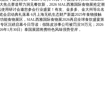
五大焦点赛道帮力洞见餐饮新，2026 SIAL西雅国际食物展抢定潮
实践使用研讨会邀您参会行业盛宴！有友、金多多、金大州等出名
览会启动典礼落幕 6月上海无机生态财产新篇2025年食物接触
X功能食物展区，SIAL西雅国际食物展2026再启全球食饮盛宴第
饮供应链专区沉磅启幕今日导读：假陈皮涉事公司被罚没59万元；2026
26年1月30日）泰国展团将携特色风味强势登岸，