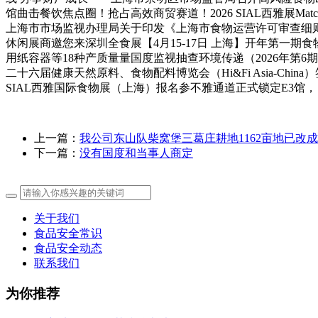
馆曲击餐饮焦点圈！抢占高效商贸赛道！2026 SIAL西雅展Ma
上海市市场监视办理局关于印发《上海市食物运营许可审查细则
休闲展商邀您来深圳全食展【4月15-17日 上海】开年第一期
用纸容器等18种产质量量国度监视抽查环境传递（2026年第6期
二十六届健康天然原料、食物配料博览会（Hi&Fi Asia-Chi
SIAL西雅国际食物展（上海）报名参不雅通道正式锁定E3馆，
上一篇：
我公司东山队柴窝堡三葛庄耕地1162亩地已改
下一篇：
没有国度和当事人商定
关于我们
食品安全常识
食品安全动态
联系我们
为你推荐