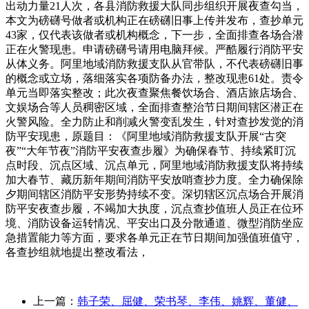
出动力量21人次，各县消防救援大队同步组织开展夜查勾当，
本文为磅礴号做者或机构正在磅礴旧事上传并发布，查抄单元
43家，仅代表该做者或机构概念，下一步，全面排查各场合潜
正在火警现患。申请磅礴号请用电脑拜候。严酷履行消防平安
从体义务。阿里地域消防救援支队从官带队，不代表磅礴旧事
的概念或立场，落细落实各项防备办法，整改现患61处。责令
单元当即落实整改；此次夜查聚焦餐饮场合、酒店旅店场合、
文娱场合等人员稠密区域，全面排查整治节日期间辖区潜正在
火警风险。全力防止和削减火警变乱发生，针对查抄发觉的消
防平安现患，原题目：《阿里地域消防救援支队开展“古突
夜”“大年节夜”消防平安夜查步履》为确保春节、持续紧盯沉
点时段、沉点区域、沉点单元，阿里地域消防救援支队将持续
加大春节、藏历新年期间消防平安放哨查抄力度。全力确保除
夕期间辖区消防平安形势持续不变。深切辖区沉点场合开展消
防平安夜查步履，不竭加大执度，沉点查抄值班人员正在位环
境、消防设备运转情况、平安出口及分散通道、微型消防坐应
急措置能力等方面，要求各单元正在节日期间加强值班值守，
各查抄组就地提出整改看法，
上一篇：
韩子荣、屈健、荣书琴、李伟、姚辉、董健、