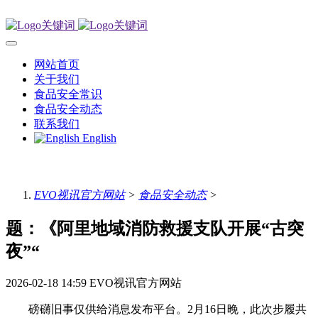
网站首页
关于我们
食品安全常识
食品安全动态
联系我们
English
EVO视讯官方网站
>
食品安全动态
>
题：《阿里地域消防救援支队开展“古突
夜”“
2026-02-18 14:59
EVO视讯官方网站
磅礴旧事仅供给消息发布平台。2月16日晚，此次步履共