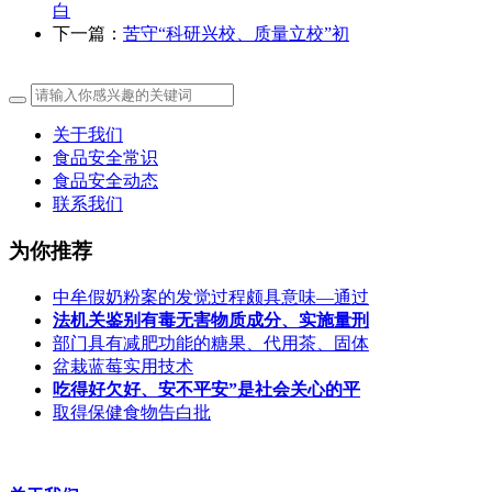
白
下一篇：
苦守“科研兴校、质量立校”初
关于我们
食品安全常识
食品安全动态
联系我们
为你推荐
中牟假奶粉案的发觉过程颇具意味—通过
法机关鉴别有毒无害物质成分、实施量刑
部门具有减肥功能的糖果、代用茶、固体
盆栽蓝莓实用技术
吃得好欠好、安不平安”是社会关心的平
取得保健食物告白批