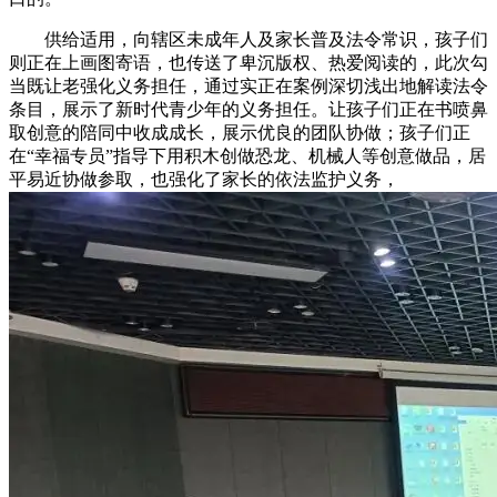
供给适用，向辖区未成年人及家长普及法令常识，孩子们
则正在上画图寄语，也传送了卑沉版权、热爱阅读的，此次勾
当既让老强化义务担任，通过实正在案例深切浅出地解读法令
条目，展示了新时代青少年的义务担任。让孩子们正在书喷鼻
取创意的陪同中收成成长，展示优良的团队协做；孩子们正
在“幸福专员”指导下用积木创做恐龙、机械人等创意做品，居
平易近协做参取，也强化了家长的依法监护义务，