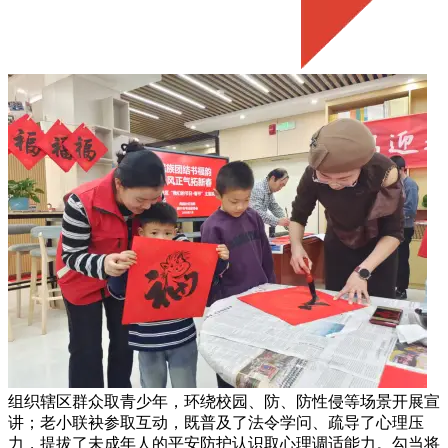
组织辖区群众取青少年，环绕校园、防、防性侵等场景开展宣
讲；老小联袂参取互动，既普及了法令学问、疏导了心理压
力，提拔了未成年人的平安防护认识取心理调适能力。勾当将