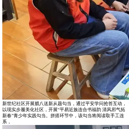
新世纪社区开展腊八送新从题勾当，通过平安学问抢答互动，
以现实步履美化社区，开展“平易近族连合书福韵 清风邪气拓
新春”青少年实践勾当。拼搭环节中，该勾当将阅读取手工连
系，