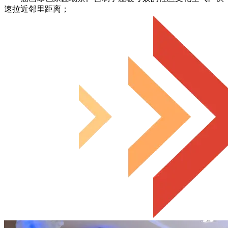
速拉近邻里距离；