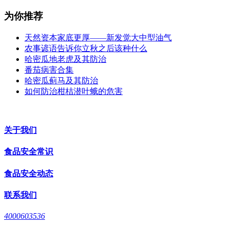
为你推荐
天然资本家底更厚——新发觉大中型油气
农事谚语告诉你立秋之后该种什么
哈密瓜地老虎及其防治
番茄病害合集
哈密瓜蓟马及其防治
如何防治柑桔潜叶蛾的危害
关于我们
食品安全常识
食品安全动态
联系我们
4000603536