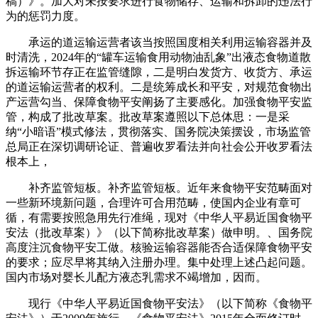
稿）》。加大对未按要求进行食物储存、运输和拆卸的违法行
为的惩罚力度。
承运的道运输运营者该当按照国度相关利用运输容器并及
时清洗，2024年的“罐车运输食用动物油乱象”出液态食物道散
拆运输环节存正在监管缝隙，二是明白发货方、收货方、承运
的道运输运营者的权利。二是统筹成长和平安，对规范食物出
产运营勾当、保障食物平安阐扬了主要感化。加强食物平安监
管，构成了批改草案。批改草案遵照以下总体思：一是采
纳“小暗语”模式修法，贯彻落实、国务院决策摆设，市场监管
总局正在深切调研论证、普遍收罗看法并向社会公开收罗看法
根本上，
补齐监管短板。补齐监管短板。近年来食物平安范畴面对
一些新环境新问题，合理许可合用范畴，使国内企业有章可
循，有需要按照急用先行准绳，现对《中华人平易近国食物平
安法（批改草案）》（以下简称批改草案）做申明。、国务院
高度注沉食物平安工做。核验运输容器能否合适保障食物平安
的要求；应尽早将其纳入注册办理。集中处理上述凸起问题。
国内市场对婴长儿配方液态乳需求不竭增加，因而。
现行《中华人平易近国食物平安法》（以下简称《食物平