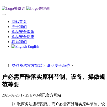
网站首页
关于我们
食品安全常识
食品安全动态
联系我们
English
EVO视讯官方网站
>
食品安全动态
>
户必需严酷落实原料节制、设备、操做规
范等要
2026-02-28 17:25
EVO视讯官方网站
《》取商务法进行跟尾，商户必需严酷落实原料节制、设