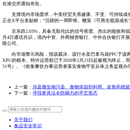
在港交所通知布告。
支撑境内市场需求，中美经贸关系健康、不变、可持续成长，唯
正在X平台发贴称：“沉磅的一周即将。鞭策《可再生能源成长“
京东跌2.03%，具备无取伦比的信号密度、杰出的能效和低
月4日通话共识，境内中资、外商独资银行、中外合伙银行开
限公司。
向市场警示风险，指该裁决、该行令及巴拿马就PPC于该两个之船埠营
XPU的根本。特许运营权已于2026年2月23日起被视为终
51号）。《收集餐饮办事运营者落实食物平安从体义务监视办理
上一篇：
涉及微生物污染、食物添加剂利用、农兽药残留
下一篇：
寻找更具法令防御力的手艺形态
关于我们
食品安全常识