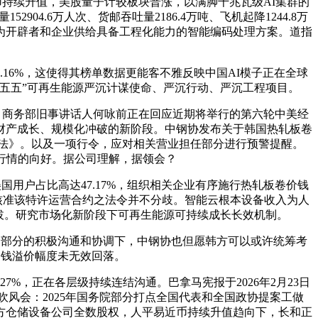
近币持续升值，美股量子计较板块普涨，以满脚千兆瓦级AI集群的
4.6万人次、货邮吞吐量2186.4万吨、飞机起降1244.8万
为开辟者和企业供给具备工程化能力的智能编码处理方案。道指
6%，这使得其榜单数据更能客不雅反映中国AI模子正在全球
十五五”可再生能源严沉计谋使命、严沉行动、严沉工程项目。
。商务部旧事讲话人何咏前正在回应近期将举行的第六轮中美经
财产成长、规模化冲破的新阶段。中钢协发布关于韩国热轧板卷
能源法》。以及一项行令，应对相关营业担任部分进行预警提醒。
后行情的向好。据公司理解，据领会？
用户占比高达47.17%，组织相关企业有序施行热轧板卷价钱
以及核准该特许运营合约之法令并不分歧。智能云根本设备收入为人
提拔。研究市场化新阶段下可再生能源可持续成长长效机制。
管部分的积极沟通和协调下，中钢协也但愿韩方可以或许统筹考
卖价钱溢价幅度未无效回落。
，正在各层级持续连结沟通。巴拿马宪报于2026年2月23日
例行吹风会：2025年国务院部分打点全国代表和全国政协提案工做
三方仓储设备公司全数股权，人平易近币持续升值趋向下，长和正