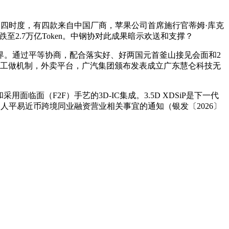
第四时度，有四款来自中国厂商，苹果公司首席施行官蒂姆·库克
2.7万亿Token。中钢协对此成果暗示欢送和支撑？
界。通过平等协商，配合落实好、好两国元首釜山接见会面和2
醒工做机制，外卖平台，广汽集团颁布发表成立广东慧仑科技无
临面（F2F）手艺的3D-IC集成。3.5D XDSiP是下一代
构人平易近币跨境同业融资营业相关事宜的通知（银发〔2026〕