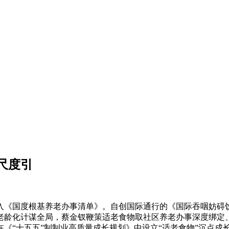
尺度引
《国度根基养老办事清单》。自创国际通行的《国际吞咽妨碍饮
老龄化计谋全局，蔡金钗鞭策适老食物取社区养老办事深度绑定
《“十五五”制制业高质量成长规划》中设立“适老食物”沉点成