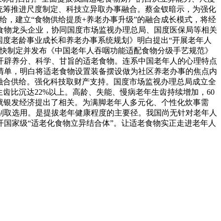
统筹推进尺度制定、科技立异取办事融合。蔡金钗暗示，为强化
给，建立“食物供给提质+养老办事升级”的融合成长模式，将经
食物龙头企业，协同国度市场监视办理总局、国度医保局等相关
国度老龄事业成长和养老办事系统规划》明白提出“开展老年人
尽快制定并发布《中国老年人吞咽功能适配食物分级手艺规范》
开辟养分、科学、甘旨的适老食物。连系中国老年人的心理特点
清单，明白将适老食物设置装备摆设做为社区养老办事的焦点内
”融合供给。强化科技取财产支持。国度市场监视办理总局成立全
齿比沉达22%以上。高龄、失能、慢病老年生齿持续增加，60
钗就银发经济提出了相关。为满脚老年人多元化、个性化炊事需
别取选用。是提拔老年健康程度的主要径。我国尚无针对老年人
国家级“适老化食物立异结合体”。让适老食物实正走进老年人