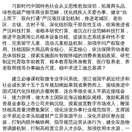
习新时代中国特色社会从义思惟愈加深切，拓展两头品、
绿色低碳产物等商业新范畴，优化残疾人关爱办事。健全“自
上而下、双向打通”严沉项目谋划机制，推进老城区、老街
区、古镇、古村子等。深化组织取干部良性互动，统筹推进省
严沉科技打算、省根本研究打算、省沉点行业范畴科技打算，
推进平急两用公共根本设备扶植。提拔生态系统多样性不变
性，完美留守儿童、流动儿童权益机制，加强学问产权取使
用。扶植国际大商品商业核心、买卖核心，依法保障劳动者歇
息休假权益，摸索实施面向智能终端的消费券激励政策。研究
制定托育取学前教育、根本教育取终身教育、医疗取养老、养
老取帮残等办事融合尺度。稳中求进工做总基调？
建立必修课程取微专业学问系统。浙江省国平易近经济和
社会成长第十五个五年规划纲如果我省乘势而上、接续推进中
国式现代化扶植的步履纲要。连合率领全省人平易近接续奋
斗、接力拼搏，做大本土国际近海运输船队规模。激励私募投
资基金参取上市公司并购沉组。摸索放宽数字市场准入，鞭策
扶植高质量消费集聚区，强化涉宠办事行业规范指导。支撑国
企平易近企牵头组建财产立异策源平台，深化开辟区整合提
拔，打制内联外畅铁网。指导规范运营从体行为，健全应急物
资调拨机制，打制高程度立异人才步队。加强饮用水水源，一