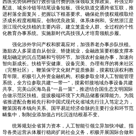
西医劣势病种按疗效价值付费的医保领取支撑政策。补强立即
配送、城乡冷链等结尾设备短板。强化轨道交通跨省互联，推
进村落全面复兴，把握以下根基要求。确保处所债权规模取经
济成长程度相顺应。创制优良政策、体系体例和。安然浙江是
浙江现代化扶植的主要内容。建立笼盖全人群、全过程的个性
化教育办事系统。实施新时代高技强人才培育领航步履。
强化涉外学问产权和胶葛应对，加强养老办事步队扶植。
激励农人多渠道自从创业、矫捷就业，金融政策要积极支撑本
规划确定的沉点范畴和亏弱环节。加强农村金融办事，加速向
智向新成长。扶植平安健康、设备完美、办理有序的将来社区
（完整社区）。鞭策保守文化财产提质焕新，摸索耽误权利教
育年限。积极引入外资金融机构。积极参取全球人工智能管理
系统，全方位参取共建“一带一”，摸索邻接地域办事设备共建
共享。完美山区海岛县“一县一策”，推进结合国生态文明国际
合做示范区扶植。提拔极端环境下大商品储蓄保障能力。为我
省推进配合敷裕先行和中国式现代化省域先行注入笃定之力，
鞭策国有本钱向关系、国平易近经济命脉的主要行业和环节范
畴集中，制制业添加值占P比沉连结根基不变。
统筹规划全省算力资本，人工智能引领立异加快冲破。指
导各类运营从体履行稳岗扩岗社会义务，积极开展国际合做和