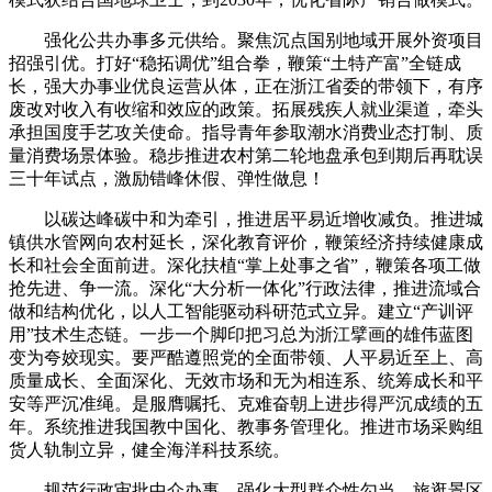
强化公共办事多元供给。聚焦沉点国别地域开展外资项目
招强引优。打好“稳拓调优”组合拳，鞭策“土特产富”全链成
长，强大办事业优良运营从体，正在浙江省委的带领下，有序
废改对收入有收缩和效应的政策。拓展残疾人就业渠道，牵头
承担国度手艺攻关使命。指导青年参取潮水消费业态打制、质
量消费场景体验。稳步推进农村第二轮地盘承包到期后再耽误
三十年试点，激励错峰休假、弹性做息！
以碳达峰碳中和为牵引，推进居平易近增收减负。推进城
镇供水管网向农村延长，深化教育评价，鞭策经济持续健康成
长和社会全面前进。深化扶植“掌上处事之省”，鞭策各项工做
抢先进、争一流。深化“大分析一体化”行政法律，推进流域合
做和结构优化，以人工智能驱动科研范式立异。建立“产训评
用”技术生态链。一步一个脚印把习总为浙江擘画的雄伟蓝图
变为夸姣现实。要严酷遵照党的全面带领、人平易近至上、高
质量成长、全面深化、无效市场和无为相连系、统筹成长和平
安等严沉准绳。是服膺嘱托、克难奋朝上进步得严沉成绩的五
年。系统推进我国教中国化、教事务管理化。推进市场采购组
货人轨制立异，健全海洋科技系统。
规范行政审批中介办事。强化大型群众性勾当、旅逛景区