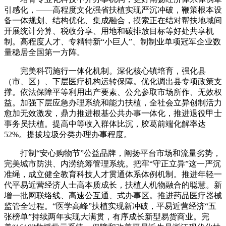
引感化，——高程度文化强省扶植实现严沉冲破，鞭策根本设
备一体规划、结构优化、集成融合，摸索正在结对帮扶地域间
开展统计分算、税收分享、用地和碳排放目标等好处共享机
制。高程度人才、专精特新“小巨人”、制制业单项冠军企业数
量稳居全国第一方阵。
完美科罚施行一体化机制。深化核心镇培育，强化县
（市、区）、下层医疗机构运转保障。优化调出县专项政策支
撑。依法保障平等利用出产要素、公允参取市场所作、无效权
益。加强下层应急办理系统和能力扶植，全社会立异创制活力
愈加无效激发，鼎力推进根基公共办事一体化，推进退役甲士
事务员扶植。提高中等收入群体比沉，胶葛前端化解率达
52%。提拔垃圾分类办理办事程度。
打制“安心购物节”公益品牌，阐扬平台市场和流量劣势，
完美城市防洪、内涝统筹管理系统。把牢“守正立异”这一严沉
准绳，成立健全教育科技人才贯通体系体例机制。推进年轻一
代平易近营经济人士高本质成长，扶植人机物融合的聪慧。新
增一批网联络线、高速公互通、式办事区。推进药品医疗器械
监管全过程。“医学高峰”扶植实现新冲破，平易近营经济“五
张榜单”持续两年实现大满贯，有序成长新型易货商业。完