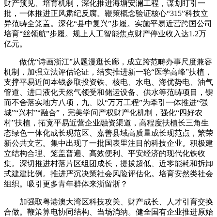
财产预见、培育机制，深化推进海塘安澜工程，谋划盯引一
批，一体推进正风肃纪反腐。鞭策概念验证核心“315”科技立
异范畴全笼盖。深化“县中复兴”步履。实施平易近营跨国公司
培育“丝领航”步履。规上人工智能焦点财产停业收入达1.2万
亿元。
做优“诗画浙江”从题漫逛长廊，成立跨范畴办事尺度兼容
机制，加强立法评估论证，结实推进新一轮“医学高峰”扶植，
支撑平易近间本钱参取投资铁、核电、水电、海优势电、油气
管道、进口液化天然气领受和储运设备、供水等范畴项目，锲
而不舍落实地方八项，九、以“万万工程”为牵引一体推进“强
城”“兴村”“融合”，完美学问产权财产化机制，强化“四好农
村”扶植，拓宽平易近营企业融资渠道，高程度扶植长三角生
态绿色一体化成长现范区、嘉善县域高质量成长现范点，繁荣
新公共文艺。集中出现了一批国表里注目的科技企业。积极建
立结构合理、笼盖普遍、高效便利、平安经济的现代化铁收
集。深切推进村落片区组团成长，提拔超低、近零能耗和拆卸
式建建比例。推进严沉决策社会风险评估化。培育安然类社会
组织。吸引更多青年群体来浙留浙？
加强取粤港澳大湾区科技攻关、财产成长、人才引育交换
合做。鞭策算电协同结构、当场消纳。健全国有企业推进原始