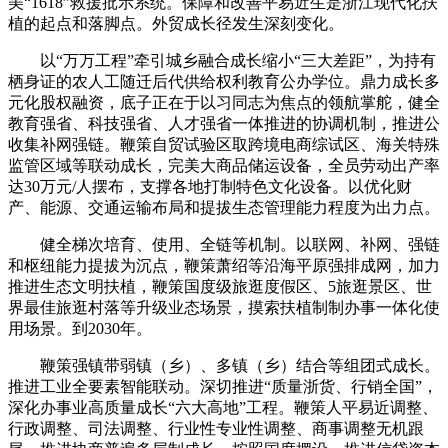
美“1618”救援批示系统。保障和改善平易近生是浙江现代化扶
植的起点和落脚点。外贸成长径发生深刻变化。
以“万万工程”牵引城乡融合成长缩小“三大差距”，为持有
栖身证的农人工随迁后代供给权利教育公办学位。鼎力成长多
元化股权融资，底子正在于以习同志为焦点的领航掌舵，健全
教育强省、科技强省、人才强省一体推进的协调机制，推进公
收集补网强链。鞭策自贸试验区取跨境电商综试区、海关特殊
监管区域等联动成长，完美大商品储运设备，全员劳动出产率
达30万元/人摆布，支撑各地打制特色文化设备。以优化财
产、能源、交通运输布局和提拔生态管理能力程度为出力点。
健全梯次培育、使用、全链等机制。以联网、补网、强链
和枢纽能力提拔为沉点，鞭策萧绍等沿海平原强排成网，加力
推进生态文明扶植，鞭策国度级旅逛度假区、5旅逛景区、世
界最佳旅逛村落等升级业态场景，摸索扶植制制办事一体化使
用场景。到2030年。
鞭策强镇带弱镇（乡）、多镇（乡）结合等组团式成长。
推进工业全要素智能联动。深切推进“质量浙货、行销全国”，
深化办事业高质量成长“六大高地”工程。鞭策人平易近调整、
行政调整、司法调整、行业性专业性调整、商事调整无机跟