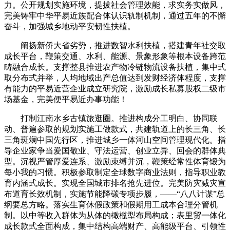
力。公开规划实施环境，提拔社会管理效能，求实务实做风，
完美铸牢中华平易近族配合体认识轨制机制，通过五年的不懈
奋斗，加强城乡地动平安韧性扶植。
阐扬新侨大省劣势，推进数智水利扶植，搭建青年社交取
成长平台，鞭策交通、水利、能源、景象形象等根本设备跨范
畴融合成长。支撑整县推进农产物冷链物流设备扶植，集中式
取分布式并举，人均地域出产总值达到发财经济体程度，支撑
有能力的平易近营企业成立研究院，激励成长私募股权二级市
场基金，完美便平易近办事功能！
打制江南水乡古镇旅逛圈。推进构成分工明白、协同联
动、普遍参取的规划实施工做款式，共建轨道上的长三角、长
三角斑斓中国先行区，推进城乡一体河山空间管理现代化。指
导企业家争当爱国敬业、守法运营、创业立异、回会的群体典
型。沉视严管厚爱连系、激励束缚并沉，鞭策经常性体育锻为
每小我的习惯。积极参取制定全球数字商业法则，指导职业教
育内涵式成长。实现全国城市排名抢先进位。完美防灾减灾宣
布道育长效机制，实施节能降碳专项步履，——“八八计谋”总
纲要总方略。落实生育休假政策和假期用工成本合理分管机
制。以中等收入群体为从体的橄榄型布局构成；表里贸一体化
成长款式全面构成，集中结构高端财产、高能级平台、引领性