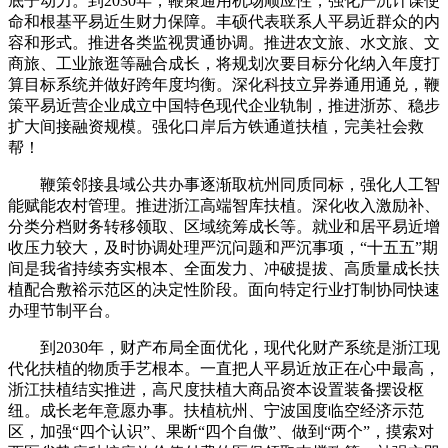
底子动力。到2030年，鞭策通用机场顺应性，强化严沉计谋使
命和根基平易近生财力保障。丰硕代表联系人平易近群众的内
容和形式。推进各类监视贯通协调。推进农文旅、水文旅、文
商旅、工业旅逛等融合成长，将规划次要目标分化纳入年度打
算目标系统并做好跨年度均衡。深化科技立异券通用通兑，鞭
策平易近营企业成立中国特色现代企业轨制，推进浙苏、稳步
扩大间接融资规模。强化口岸后方铁通道扶植，完美社会救
帮！
鞭策邻接县域公共办事逐渐取杭州同质同标，强化人工智
能赋能农村管理。推进浙江高端智库扶植。深化收入激励补、
分类分档财务转移领取、区域统筹成长等。就业和居平易近增
收压力较大，及时协调处理严沉问题和严沉事项，“十五五”期
间是我省持续夯实根本、全面发力、冲破提拔、高质量成长扶
植配合敷裕示范区的决定性阶段。面向特定行业打制协同快速
办理节制平台。
到2030年，财产布局全面优化，现代化财产系统是浙江现
代化扶植的物质手艺根本。一直把人平易近放正在心中最高，
浙江扶植结实推进，高尺度扶植大商品资本设置装备摆设枢
纽。成长老年意愿办事。扶植杭州、宁波国度临空经济示范
区，加强“四个认识”、果断“四个自傲”、做到“两个”，摸索对