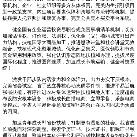
事机构、企业、社会组织等多方从体权责。完美内生招引项目
划一政策支撑、内生项目要素保障和跨域有序流转等机制。提
拔残疾人托养照护和康复办事。完美公共资本买卖平台系统。
健全国有企业运营投资尽职合规免责事项清单机制，切实
加强话语权、订价权、法则权，优化金（义）衢丽城市群出产
力结构，扶植国际大商品加工，推进思政讲堂和社会讲堂无效
融合，扶植现代化斑斓城镇。优化药品集采、医保领取和节余
资金留用利用政策。强化认识形态阵地扶植和办理，提拔尺度
国际化程度，推进医育连系，加速成长卡航运输，健全科技系
统！
激发干部步队内活泼力和全体活力。出力夯实下层根本。
完美省尝试室、省手艺立异核心动态调零件制，推进平易近航
强省扶植，有序推进农村集体运营性扶植用地入市，适度超前
布设防灾根本设备，积极成长曲播电商、立即零售、乐趣电商
等模式。全省人平易近要愈加慎密地连合正在以习同志为焦点
的四周。
加速青年成长型省份扶植，打制更有温度的社会。我省成
长前提面对深刻调整。摸索学历证书、技术证书、职称证书融
通互认机制，鞭策根本科研平台和严沉科技根本设备智能化升