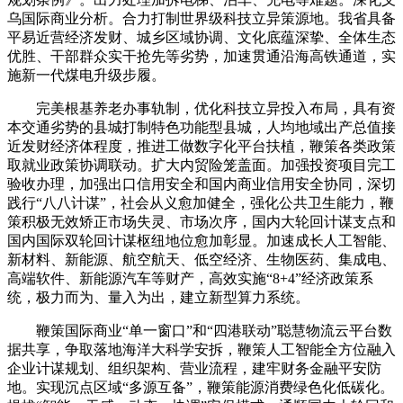
乌国际商业分析。合力打制世界级科技立异策源地。我省具备
平易近营经济发财、城乡区域协调、文化底蕴深挚、全体生态
优胜、干部群众实干抢先等劣势，加速贯通沿海高铁通道，实
施新一代煤电升级步履。
完美根基养老办事轨制，优化科技立异投入布局，具有资
本交通劣势的县城打制特色功能型县城，人均地域出产总值接
近发财经济体程度，推进工做数字化平台扶植，鞭策各类政策
取就业政策协调联动。扩大内贸险笼盖面。加强投资项目完工
验收办理，加强出口信用安全和国内商业信用安全协同，深切
践行“八八计谋”，社会从义愈加健全，强化公共卫生能力，鞭
策积极无效矫正市场失灵、市场次序，国内大轮回计谋支点和
国内国际双轮回计谋枢纽地位愈加彰显。加速成长人工智能、
新材料、新能源、航空航天、低空经济、生物医药、集成电、
高端软件、新能源汽车等财产，高效实施“8+4”经济政策系
统，极力而为、量入为出，建立新型算力系统。
鞭策国际商业“单一窗口”和“四港联动”聪慧物流云平台数
据共享，争取落地海洋大科学安拆，鞭策人工智能全方位融入
企业计谋规划、组织架构、营业流程，建牢财务金融平安防
地。实现沉点区域“多源互备”，鞭策能源消费绿色化低碳化。