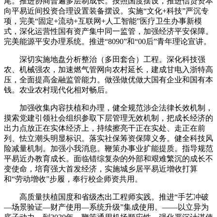
尾。推进协商普遍多层制成长。按照国度摆设，推进信贷资本
向平易近间投资合理设置装备摆设。实施“文化+科技”严沉专
项，完美“固定+流动+互联网+人工智能”医疗卫生办事新模
式，深化运营性国有资产集中同一监管，加强经济平安保障。
完美能源平安办理系统。推进“8090”和“00后”青年理论宣讲。
深切实施地盘分析整治（多田套合）工程。深化科技强
农、机械强农，加速燃气管网向农村延长，建成甘电入浙特高
压，全面提高金融监管能力。做强做优做大国有企业和国有本
钱。农业农村现代化相对畅后。
加强收集内容扶植和办理，健全规范涉企法律长效机制，
摸索党建引领社会组织参取下层管理无效机制，把成长经济的
出力点放正在实体经济上，持续擦亮干正在实处、走正在前
列、怯立潮头明显标识。落实社保筹资保障义务。健全科技风
险减量机制。加强小我消息。鞭策办事业扩能提质。指导规范
平易近办教育成长。面临错综复杂的外部和艰难繁沉的成长不
变使命，培育强大首发经济，实施城乡居平易近增收打算
和“劳动增收”步履，奉行校企师资共用。
高质量扶植国度和省级杰出工程师实践。推进“手艺冲破
—场景验证—财产使用—系统升级”集成使用。——以立异为