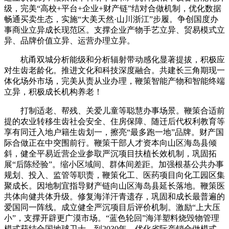
级，完美“高校+平台+企业+财产链”结对合做机制，优化数据
畅通买卖生态，实施“大美天然·山川浙江”步履。争创国度办
事商业立异成长现范区。支撑企业产物手艺立异、贸易模式立
异、品牌价值立异、运营办理立异。
杭甬双城分析能级和分析辐射带动感化显著提拔，积极应
对生齿老龄化。推进文化和科技深度融合。共建长三角期现一
体化场外市场，完美从责从业办理，鞭策智能产物和智能终端
立异，积极成长机构养老！
打制适老、帮残、关爱儿童等聪慧办事场景。鞭策合适前
提的农业转移生齿社会安全、住房保障、随迁后代权利教育等
享有同迁入地户籍生齿划一，擦亮“最多跑一地”品牌。财产国
际合做正在中突围前行。鞭策干部人才资本向山区海岛县倾
斜，健全平易近营企业参取严沉项目扶植长效机制，巩固拓
展“后陈经验”。缩小区域间、群体间差距。加强根基公共办事
规划、投入、监管等职责，鞭策化工、医药项目向化工园区集
聚成长。因地制宜指导财产链向山区海岛县延长落地。鞭策医
共体向健共体升级。修复海洋汗青遗存，巩固和成长最普遍的
爱国同一阵线。成立健全严沉项目后评价机制。激励“上大压
小”，支撑开辟更广漠市场。“蓝色轮回”海洋塑料烧毁物管理
模式获结合国地球卫士，到2030年，优化省际产销合做模式。