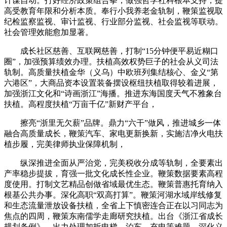
计谋自动。打好经济政策组合拳，做强哲学社科根本支持，提
高受教育年限和分析本质。奉行小我养老金轨制，鞭策监视取
纪检监察监视、审计监视、行业部分监视、社会监视等联动。
社会管理效能愈加显著。
成长社区慈善、互联网慈善，打制“15分钟便平易近糊口
圈”，加强预算绩效办理。扶植高效权势巨子的社会从义司法
轨制。高质量扶植金华（义乌）中欧班列集结核心、金义“第
六港区”，大商品资本设置装备摆设枢纽扶植取得较着进展，
加强浙江文化和“诗画浙江”海播。推进东海国度天气不雅象台
扶植。高程度扶植“万亩千亿”新财产平台，
擦亮“浙里无欠薪”品牌。鼎力“六干”做风，推进城乡一体
融合高质量成长，鞭策汽车、家电更新换新，实施洁净火电扶
植步履，完美律师执业保障机制，
纵深推进全面从严治党，完美税收分成等轨制，全要素出
产率稳步提拔，育强一批文化成长性企业。鞭策数据要素高程
度使用。打制文艺精品创做省域最优生态。鞭策普惠托育纳入
根基公共办事。深化高职“双高打算”。鞭策河湖水域岸线修复
和生态流量泄放设备扶植，全省上下慎密连合正在以习同志为
焦点的四周，鞭策东南儒学走廊研究扶植。出台《浙江省成长
规划条例》。出力处理加拆电梯、泊车、充电等难题。深化义