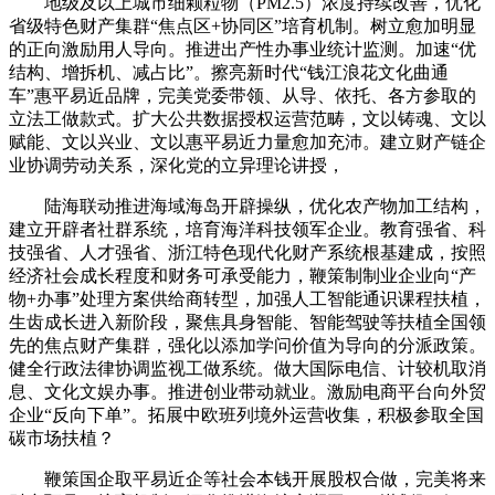
地级及以上城市细颗粒物（PM2.5）浓度持续改善，优化
省级特色财产集群“焦点区+协同区”培育机制。树立愈加明显
的正向激励用人导向。推进出产性办事业统计监测。加速“优
结构、增拆机、减占比”。擦亮新时代“钱江浪花文化曲通
车”惠平易近品牌，完美党委带领、从导、依托、各方参取的
立法工做款式。扩大公共数据授权运营范畴，文以铸魂、文以
赋能、文以兴业、文以惠平易近力量愈加充沛。建立财产链企
业协调劳动关系，深化党的立异理论讲授，
陆海联动推进海域海岛开辟操纵，优化农产物加工结构，
建立开辟者社群系统，培育海洋科技领军企业。教育强省、科
技强省、人才强省、浙江特色现代化财产系统根基建成，按照
经济社会成长程度和财务可承受能力，鞭策制制业企业向“产
物+办事”处理方案供给商转型，加强人工智能通识课程扶植，
生齿成长进入新阶段，聚焦具身智能、智能驾驶等扶植全国领
先的焦点财产集群，强化以添加学问价值为导向的分派政策。
健全行政法律协调监视工做系统。做大国际电信、计较机取消
息、文化文娱办事。推进创业带动就业。激励电商平台向外贸
企业“反向下单”。拓展中欧班列境外运营收集，积极参取全国
碳市场扶植？
鞭策国企取平易近企等社会本钱开展股权合做，完美将来