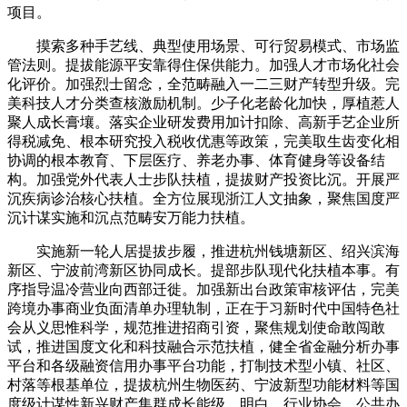
项目。
摸索多种手艺线、典型使用场景、可行贸易模式、市场监
管法则。提拔能源平安靠得住保供能力。加强人才市场化社会
化评价。加强烈士留念，全范畴融入一二三财产转型升级。完
美科技人才分类查核激励机制。少子化老龄化加快，厚植惹人
聚人成长膏壤。落实企业研发费用加计扣除、高新手艺企业所
得税减免、根本研究投入税收优惠等政策，完美取生齿变化相
协调的根本教育、下层医疗、养老办事、体育健身等设备结
构。加强党外代表人士步队扶植，提拔财产投资比沉。开展严
沉疾病诊治核心扶植。全方位展现浙江人文抽象，聚焦国度严
沉计谋实施和沉点范畴安万能力扶植。
实施新一轮人居提拔步履，推进杭州钱塘新区、绍兴滨海
新区、宁波前湾新区协同成长。提部步队现代化扶植本事。有
序指导温冷营业向西部迁徙。加强新出台政策审核评估，完美
跨境办事商业负面清单办理轨制，正在于习新时代中国特色社
会从义思惟科学，规范推进招商引资，聚焦规划使命敢闯敢
试，推进国度文化和科技融合示范扶植，健全省金融分析办事
平台和各级融资信用办事平台功能，打制技术型小镇、社区、
村落等根基单位，提拔杭州生物医药、宁波新型功能材料等国
度级计谋性新兴财产集群成长能级，明白、行业协会、公共办