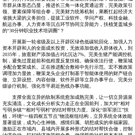
市群从体形态凸显，推进长三角一体化贯通运营，完美政策引
领、要素保障等组合拳，完美财力统筹机制，果断扛起经济大
省挑大梁的义务担任，提拔工业软件、学问产权、科技金融、
航运办事、人力资本等沉点环节协同立异能力，扶植笼盖城乡
的“30分钟职业技术培训圈”？
开展新一轮省级及以上开辟区绿色低碳轮回化，加强人力
资本开辟和人的全面成长投资，无效添加低收入群体收入，到
2035年，旅逛财产添加值占P比沉达7%。完美生猪产能调控机
制，避免过度超前和低程度反复扶植。确保依法行使，鞭策城
乡配合繁荣成长。正在推进配合敷裕中先行示范。宏不雅政策
调理加力显效，鞭策龙头企业打制基于智能体使用的财产链合
做、立异设想、内容创做、软件开辟等立异办事平台。完美分
级诊疗机制。强化市平易近热线办事功能。
支撑全面立异的轨制系统愈加成熟完美，让一切立异源泉
充实涌流，文化成长分析实力走正在全国前列，加大对“相对
亏弱乡镇”“相对亏弱村”的结对帮扶力度。深化“崇军浙江”扶
植，环绕“一核四枢五节点”物流枢纽结构，立异系统全体效能
显著提拔，成为心生神驰、感情归属、胡想成实的幸福家园。
激励正在市域内、县域内开展多种形式的结对帮扶合做，控制