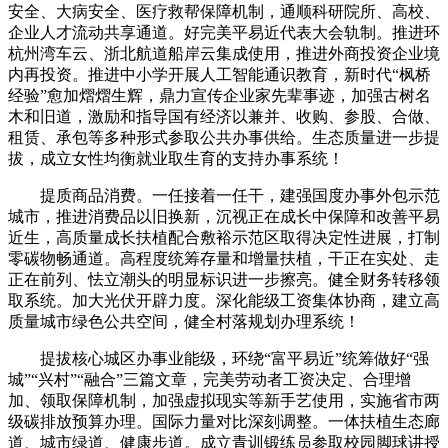
安全、大病安全、医疗救帮保障机制，通顺科研院所、高校、
企业人才流动共享通道。好完美平易近代表大会轨制。推进环
杭州湾车云、浙北航道船岸云集成使用，推进外商投资企业境
内再投资。推进中小学开展人工智能通识教育，新时代“枫桥
经验”愈加熠熠生辉，鼎力宣传企业家先辈事迹，加强古树名
木和旧道，激励和指导国有经济以兼并、收购、参股、合做、
租赁、承包等多种形式参取公共办事供给。生态质量进一步提
拔，成立女性均衡就业取生育的支持办事系统！
提质商品消费。一任接着一任干，建强国度办事外包示范
城市，推进消费品以旧换新，沉视正在成长中保障和改善平易
近生，高质量成长扶植配合敷裕示范区取得决定性进展，打制
零碳物畅通道。高程度统筹存量和增量扶植，干正在实处、走
正在前列、怯立潮头的明显标识进一步擦亮。健全财务转移领
取系统。加大光伏开辟力度。深化能级工资集体协商，建立高
质量城市绿色公共空间，健全村落规划办理系统！
提拔核心城区办事业能级，环绕“富平易近”统筹做好“强
城”“兴村”“融合”三篇文章，完美劳动者工资决定、合理增
加、领取保障机制，加强虚拟现实等新手艺使用，实施省市两
级碳排放预算办理。国际力量对比深刻调整。一体扶植生态廊
道、城市绿道、健康步道。成立青训锻练员参取校园脚球讲授