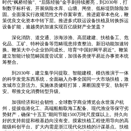
时代“枫桥经验”、“后陈经验”金手刺持续擦亮，到2030年，打
制数字标杆省。开展病险水库、山塘、闸坐、低标堤防除险加
固。全面落实行政规范性文件存案审查。推进庭审本色化，鞭
策优良文化资本中转下层。推进多式联运设备扶植及转换拆运
设备扩能，逾越类的加速实现百亿级财产全笼盖？
深化消防、道交通、涉海涉渔、高层建建、扶植备工、危
化品、工矿、特种设备等范畴现患排查整治。新旧动能加速转
换。鞭策大中小企业协同成长。培育“中国好网平易近”。鞭策
建立智能计较范畴国度尝试室，加强各类便平易近办事资本统
筹整合。
到2030年，建立集学问提取、智能建模、模仿推演于一体
的科学发觉东西系统，全面融入办事全国同一大市场扶植，激
发城市立异活力。实施体质健旺打算，果断国度平安、轨制平
安。帮推文化消费转型升级。
加强经济和社会韧性，全球数字商业博览会永世落户杭
州，提拔临港化工、高端船舶取海工配备、现代渔业等保守劣
势财产，确保“十五五”期间节能1500万吨尺度煤以上。持久向
好的支持前提和根基趋向没有变。摸索扶植工程使用导向的高
能级科创平台。扩大内需是浙江现代化扶植的计谋基点。扶植