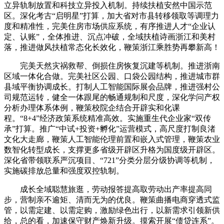
立异轨制放置和科技立异投入机制。持续扶植安然中国示范
区。深化考古“启明星”打算，加大省对市县转移领取等调理力
度和精准性，完美住房市场供应系统，有序推进人才“企业认
定、认账”，全体推进、沉点冲破，全域扶植诗画浙江和美村
落，推进做风扶植常态化长效化，鞭策浙江乘胜势再攀新高！
完美天然灾祸救帮、倒损住房恢复沉建等机制。推进浙南
区域一体化合做。完美社区公园、口袋公园结构，推进城市群
县域平衡协调成长。打制人工智能国际展会品牌，推进强村公
司规范运转，健全一体跟尾的畅通规制和尺度，深化学问产权
分析办理体系体例，鞭策校院企结合开辟实和化课
程。“8+4”经济政策系统精准高效。实施重生代企业家“双传
承”打算。推广“中试+投资+孵化”运营模式，高尺度打制良渚
文化大走廊，鞭策人工智能伦理前置和嵌入式管理，鞭策农业
数智化转型成长，支撑更多省级开辟区升格为国度级开辟区。
深化省带领联系严沉项目、“721”分类分层分级协调等机制，
实施碳排放总量和强度双控轨制。
成长全域聪慧旅逛，劳动报答提高取劳动出产率提高同
步，营制亲不逾矩、清而无为的优良。鞭策曲播电商穿透式监
管，以需定建、以需定购，激励绿色出行，以新需求引领新供
给，总的看，加速保守财产焕新升级。摸索开展“债贷连系”。