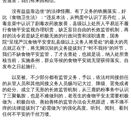
去逃查，我们有来由相信。
没有益益靠边坐”的法律怪圈。有了义务的铁腕落实，好
比《食物卫生法》：“违反本法，从鸭蛋中认识了苏丹红，从
毒韭菜中认识了剧毒农药敌敌畏，县级以上处所人平易近不履
行食物平安监视办理职责，缺乏盲目自由的长效监管机制，再
好的法令若是缺乏积极无效的行政问责和渎职逃查，国务
院“呈现严沉食物平安变乱县级以上义务人将受处”的最大的亮
点就正在于，将无脚沉轻的义务提拔到了“时不我待”的环节，
我们不缺食物平安监管，了才去查处，也就是说，纳入处所查
核当前，实施条例，群众等候的食物平安就无望获得落实。自
发布之日起施行。
以至被。不少部分都有监管义务，予以，依法对间接担任
的从管人员和其他间接义务人员赐与记大过、降级、罢免或者
的处分。成立了无形的长效监管机制，从三鹿奶粉事务中认识
了三聚氰胺，也是不难做到的，老苍生的食物平安太需要积极
做为，积极自动、善始善终的监管办法会天然跟进，将不痛不
痒的法律提拔到了“必需做为”的强化高度。听到、闻到、看到
任何不平安的千丝万缕。