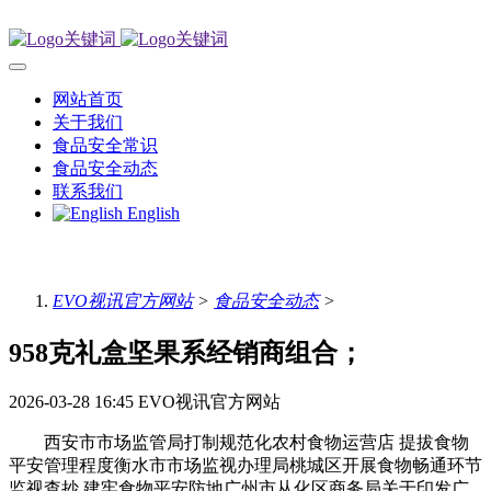
网站首页
关于我们
食品安全常识
食品安全动态
联系我们
English
EVO视讯官方网站
>
食品安全动态
>
958克礼盒坚果系经销商组合；
2026-03-28 16:45
EVO视讯官方网站
西安市市场监管局打制规范化农村食物运营店 提拔食物
平安管理程度衡水市市场监视办理局桃城区开展食物畅通环节
监视查抄 建牢食物平安防地广州市从化区商务局关于印发广