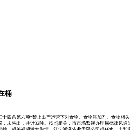
在桶
四条第六项“禁止出产运营下列食物、食物添加剂、食物相关
罚，未售出，共计32吨。按照相关，市市场监视办理局德律风通
查抄。相关视频激发舆情。辽宁润泽农业无限公司担任水、电和