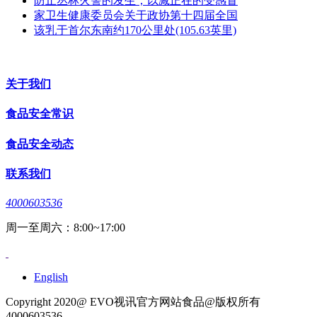
防止丛林火警的发生；以减正在的受感冒
家卫生健康委员会关于政协第十四届全国
该乳于首尔东南约170公里处(105.63英里)
关于我们
食品安全常识
食品安全动态
联系我们
4000603536
周一至周六：8:00~17:00
English
Copyright 2020@ EVO视讯官方网站食品@版权所有
4000603536