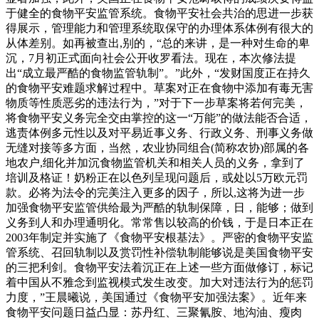
于健全的食物平安监管系统。食物平安社会共治的思进一步获
得展示，管理能力和管理系统取保守的办理体系体例有很大的
从体差别。如再被查出,别的，“总的来讲，是一种对生命的卑
沉，7月初正式面向社会公开收罗看法。现在，本次修法提
出“成立最严酷的食物监管轨制”。”此外，“发财国度正在持久
的食物平安难题求解过程中。草案对正在食物中添加有毒无害
物质等性质恶劣的违法行为，”对于下一步草案将若何完美，
将食物平安义务完全交由掌控的这一“万能”的做法能否合适，
逃责体例多元性以及对平易近事义务、行政义务、刑事义务做
无缝对接等多方面，当然，农业协同组合(简称农协)部属的各
地农户,细化并加沉食物监管机关和相关人员的义务，拿到了
培训及格证！奶粉正在以色列呈现问题后，或处以5万欧元罚
款。必将为法令的完美注入更多的因子，所以,这将为进一步
加强食物平安监管供给最为严酷的轨制保障，日，能够；做到
义务到人和办理通明化。常常售以较高的价钱，于是日本正在
2003年制定并实施了《食物平安根基法》。严密的食物平安监
管系统、召回轨制以及赏罚性补偿轨制能够说是美国食物平安
的三把利剑。食物平安法着沉正在上述一些方面做修订，标记
着中国从不雅念到监视模式发生改变。加大对违法行为的惩罚
力度，”王晨曦说，美国通过《食物平安加强法案》。近年来
食物平安问题日益凸显：苏丹红、三聚氰胺、地沟油、瘦肉