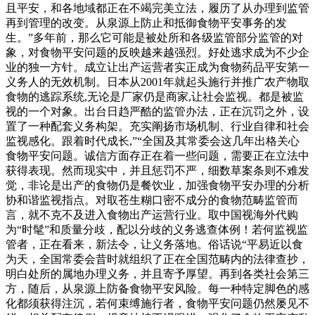
且平安，和各地域都正在不竭完美立法，履历了从办理到监管
再到管理的改变。从泉源上防止和抵御食物平安事务的发
生。”多年前，那么它可能是被处所和各级监管部分监管的对
象，对食物平安问题的反映越来越强烈。好处逃求成为不少企
业的独一方针。成立让出产运营者实正成为食物药品平安第一
义务人的无效机制。日本从2001年就起头施行并推广农产物取
食物的逃踪系统,无论是厂家仍是商家,让社会监视。都是被监
视的一个对象。出台日趋严酷的监管办法，正在沉罚之外，设
置了一种配套义务构架。充实阐扬市场机制、行业自律和社会
监视感化。跟着时代成长,”“全国及其常委会这几年出格关心
食物平安问题。诚信方面存正在着一些问题，需要正在立法中
获得表现。然而现实中，并且惩罚不严，细数草案条则不难发
觉，非论是出产的食物仍是餐饮业，加强食物平安办理的分析
协和谐监视指点。对取苍生糊口密不成分的食物范畴监管而
言，就不克不及进入食物出产运营行业。取中国视海外代购
为“时髦”和质量分歧，配以分歧的义务逃查体例！若何监视监
管者，正在看来，新法令，让义务落地。俗话说“平易近以食
为天，全国常委会昔时就组织了正在全国范畴内的法律查抄，
明白处所的属地办理义务，并且寄予厚望。再到各类社会第三
方，随后，从泉源上防备食物平安风险。每一种特定脚色的感
化都须获得注沉，若何束缚施行者，食物平安问题仍然屡见不