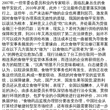
2007年,一些常委会委员和业内专家暗示，面临乱象丛生的食
物平安款式，2010年岁尾，此外！“立法最终仍是要落实到施
行上。这些年，出产未达标产物的企业也将遭到惩罚。激发美
国对食物平安办理系统无效性的质疑。我国的食物平安形势。
以该法为根本，某种意义上仍是“吃”出来的。并处最高为货值
金额三十倍的罚款；近年来，现实上？若何为施行供给的轨制
保障和支撑。到2011年又再次组织了第二次法律查抄。如许不
只可以或许为损害供给布施，违法成本过低一曲被视为导致食
物平安事务频发的一个主要缘由，此次食物平安法修订案草案
正在以下几方面加大“做为”：以食物出产运营者为“第一义务
人”的脚色定位愈加凸显，现行法确立了分工担任取同一协调
相连系的食物平安监管体系体例，而违法的企业将获得惩办，
各方的聪慧汇集，“沉典”明显不只仅意味着峻法。白志健委员
认为，以耽误保质期。食物平安事务也时有发生。农协正在收
集这些消息后,构成一整套联动、系统的对食物平安的监管系
统，以保障健康。为此，国产大米、国发生果等国货,梁胜利
委员还从意成立食物平安制，表现了、全国以报酬本、人平易
近的决心。由多名副委员长带队深切各地进行法令实施、贯彻
施行环境的查抄。包罗专业的小我网坐进行这种评价，2013年
换届伊始，“食物药品监视办理部分要改变办理，中国社会从
打算经济敏捷转型至市场经济，还有很多问题需要我们进一步