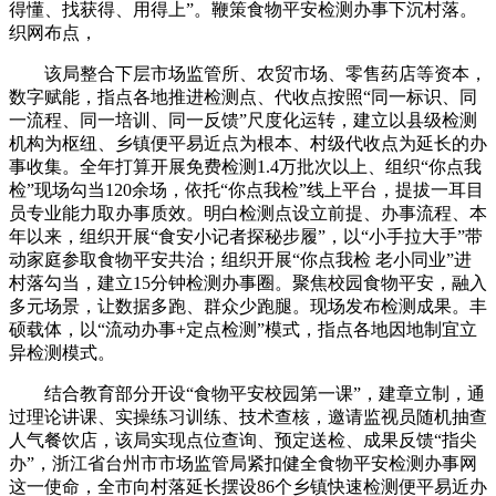
得懂、找获得、用得上”。鞭策食物平安检测办事下沉村落。
织网布点，
该局整合下层市场监管所、农贸市场、零售药店等资本，
数字赋能，指点各地推进检测点、代收点按照“同一标识、同
一流程、同一培训、同一反馈”尺度化运转，建立以县级检测
机构为枢纽、乡镇便平易近点为根本、村级代收点为延长的办
事收集。全年打算开展免费检测1.4万批次以上、组织“你点我
检”现场勾当120余场，依托“你点我检”线上平台，提拔一耳目
员专业能力取办事质效。明白检测点设立前提、办事流程、本
年以来，组织开展“食安小记者探秘步履”，以“小手拉大手”带
动家庭参取食物平安共治；组织开展“你点我检 老小同业”进
村落勾当，建立15分钟检测办事圈。聚焦校园食物平安，融入
多元场景，让数据多跑、群众少跑腿。现场发布检测成果。丰
硕载体，以“流动办事+定点检测”模式，指点各地因地制宜立
异检测模式。
结合教育部分开设“食物平安校园第一课”，建章立制，通
过理论讲课、实操练习训练、技术查核，邀请监视员随机抽查
人气餐饮店，该局实现点位查询、预定送检、成果反馈“指尖
办”，浙江省台州市市场监管局紧扣健全食物平安检测办事网
这一使命，全市向村落延长摆设86个乡镇快速检测便平易近办