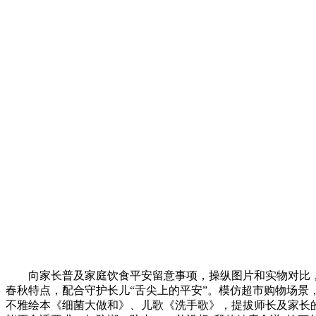
向家长普及家庭饮食平安留意事项，操纵图片和实物对比
春秋特点，配合守护长儿“舌尖上的平安”。模仿超市购物场景
不雅绘本《细菌大做和》、儿歌《洗手歌》，提拔师长及家长