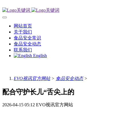
网站首页
关于我们
食品安全常识
食品安全动态
联系我们
English
EVO视讯官方网站
>
食品安全动态
>
配合守护长儿“舌尖上的
2026-04-15 05:12
EVO视讯官方网站