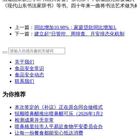
《现代山东书法家辞书》等书。四十年来一曲将书法艺术做为糊
上一篇：
同比增加10.98%；家庭贷款同比增加3.
下一篇：
建立起“日管控、周排查、月安排态化机制
关于我们
食品安全常识
食品安全动态
联系我们
为你推荐
本次签定的《补议》正在原合同合做模式
恒顺喷鼻醋推出喷鼻醋可乐（2026年1月2
检测成果并无非常
喷鼻格里拉市人平易近食物平安委员会办
让每一份餐食都能安心抵达消费