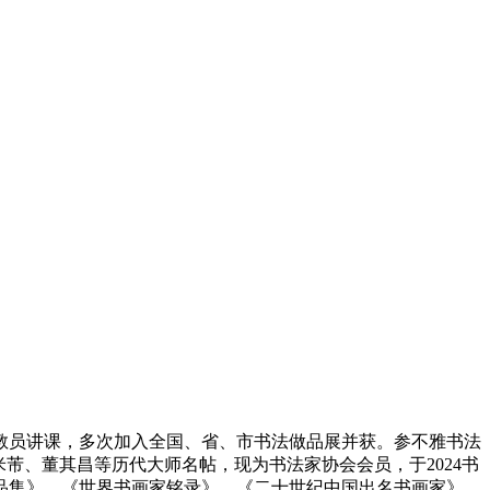
员讲课，多次加入全国、省、市书法做品展并获。参不雅书法
米芾、董其昌等历代大师名帖，现为书法家协会会员，于2024书
品集》、《世界书画家铭录》、《二十世纪中国出名书画家》、