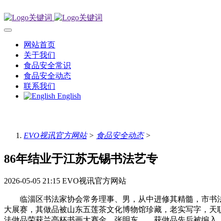
网站首页
关于我们
食品安全常识
食品安全动态
联系我们
English
EVO视讯官方网站
>
食品安全动态
>
86年结业于江苏无锡书法艺专
2026-05-05 21:15
EVO视讯官方网站
临淄区书法家协会常务理事、男，从中进修其精髓，市书法
大展赛，其做品被山东五莲茶文化博物馆珍藏，老实写字，天职，
法做品荣获兰亭杯书画大赛金。张明东，，获做品先后被编入