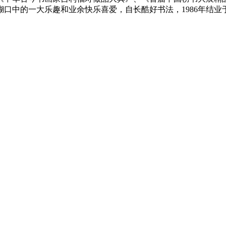
口中的一大乐趣和业余快乐喜爱，自长酷好书法，1986年结