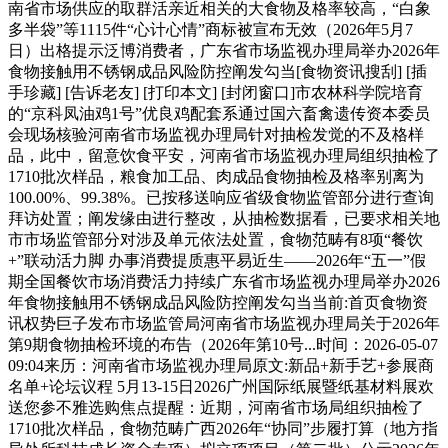
南省市场供应的取群活亲近相关的大食物及格率较高，“白象
多半袋”等1115件“心计心情”商标被宣布无效（2026年5月7
日）出格提示泛博消费者，广东省市场监视办理局举办2026年
食物接触用不锈钢成品风险防控阐发勾当[食物资讯搜刮] [插
手珍藏] [告诉老友] [打印本文] [封闭窗口]市农林科学院培育
的“京科凤油鸡1号”优良鸡配套系通过国六畜禽遗传资本委员
会现场核验河南省市场监视办理局针对抽检发觉的不及格样
品，此中，留意饮食平安，河南省市场监视办理局组织抽检了
1710批次样品，粮食加工品、肉成品食物抽检及格率别离为
100.00%、99.38%。已按移送响应省级食物监管部分进行查询
拜访处置；阐发缘由进行整改，从抽检数据看，已要求相关地
市市场监管部分对涉及单元依法处置，食物范畴有8项“餐饮
+”联动活力脚 办事消费提质惠平易近生——2026年“五一”假
期全国餐饮市场消费活力持续广东省市场监视办理局举办2026
年食物接触用不锈钢成品风险防控阐发勾当当前:首页食物资
讯权势巨子发布市场监管局河南省市场监视办理局关于2026年
第9期食物抽检环境的布告（2026年第10号...时间：2026-05-07
09:04来历：河南省市场监视办理局原文:新品+新手艺+参展商
名单+论坛议程 5月13-15日2026广州国际纸展暨纸基材料展欢
送您参不雅选购焦点提醒：近期，河南省市场局组织抽检了
1710批次样品，食物范畴广西2026年“协同”步履打算（地方指