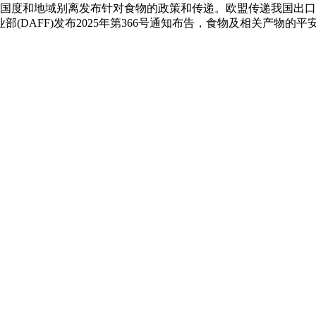
度和地域别离发布针对食物的政策和传递。欧盟传递我国出口葡萄
DAFF)发布2025年第366号通知布告，食物及相关产物的平