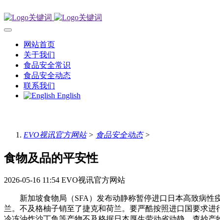
网站首页
关于我们
食品安全常识
食品安全动态
联系我们
English
EVO视讯官方网站
>
食品安全动态
>
食物及品的平安性
2026-05-16 11:54
EVO视讯官方网站
新加坡食物局（SFA）发布动静称暂停进口日本高致病性疫
兰。不及格柚子销至了捷克和荷兰。要严酷按照进口国要求进
冷冻油炸沙丁鱼等产物不及格据日本厚生劳动省动静，查抄产物