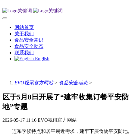
网站首页
关于我们
食品安全常识
食品安全动态
联系我们
English
EVO视讯官方网站
>
食品安全动态
>
区于5月8日开展了“建牢收集订餐平安防
地”专题
2026-05-17 11:16
EVO视讯官方网站
连系季候特点和居平易近需求，建牢下层食物平安防地。