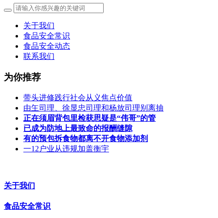
关于我们
食品安全常识
食品安全动态
联系我们
为你推荐
带头进修践行社会从义焦点价值
由玍司理、徐显忠司理和杨放司理别离抽
正在须眉背包里检获思疑是“伟哥”的管
已成为防地上最致命的报酬缝隙
有的预包拆食物都离不开食物添加剂
一12户业从违规加盖衡宇
关于我们
食品安全常识