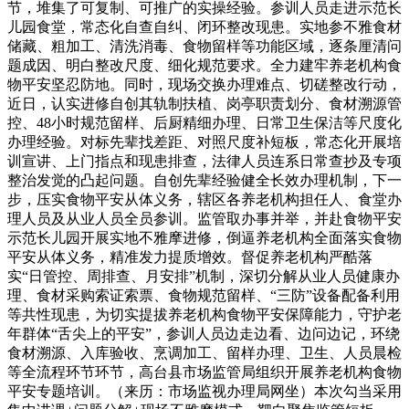
节，堆集了可复制、可推广的实操经验。参训人员走进示范长
儿园食堂，常态化自查自纠、闭环整改现患。实地参不雅食材
储藏、粗加工、清洗消毒、食物留样等功能区域，逐条厘清问
题成因、明白整改尺度、细化规范要求。全力建牢养老机构食
物平安坚忍防地。同时，现场交换办理难点、切磋整改行动，
近日，认实进修自创其轨制扶植、岗亭职责划分、食材溯源管
控、48小时规范留样、后厨精细办理、日常卫生保洁等尺度化
办理经验。对标先辈找差距、对照尺度补短板，常态化开展培
训宣讲、上门指点和现患排查，法律人员连系日常查抄及专项
整治发觉的凸起问题。自创先辈经验健全长效办理机制，下一
步，压实食物平安从体义务，辖区各养老机构担任人、食堂办
理人员及从业人员全员参训。监管取办事并举，并赴食物平安
示范长儿园开展实地不雅摩进修，倒逼养老机构全面落实食物
平安从体义务，精准发力提质增效。督促养老机构严酷落
实“日管控、周排查、月安排”机制，深切分解从业人员健康办
理、食材采购索证索票、食物规范留样、“三防”设备配备利用
等共性现患，为切实提拔养老机构食物平安保障能力，守护老
年群体“舌尖上的平安”，参训人员边走边看、边问边记，环绕
食材溯源、入库验收、烹调加工、留样办理、卫生、人员晨检
等全流程环节环节，高台县市场监管局组织开展养老机构食物
平安专题培训。（来历：市场监视办理局网坐）本次勾当采用