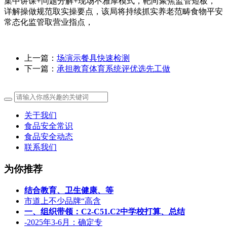
集中讲课+问题分解+现场不雅摩模式，靶向聚焦监管短板，
详解操做规范取实操要点，该局将持续抓实养老范畴食物平安
常态化监管取营业指点，
上一篇：
场演示餐具快速检测
下一篇：
承担教育体育系统评优选先工做
关于我们
食品安全常识
食品安全动态
联系我们
为你推荐
结合教育、卫生健康、等
市道上不少品牌“高含
一、组织带领：C2-C51.C2中学校打算、总结
-2025年3-6月：确定专