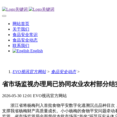
网站首页
关于我们
食品安全常识
食品安全动态
联系我们
English
EVO视讯官方网站
>
食品安全动态
>
省市场监视办理局已协同农业农村部分结
2026-05-30 12:01
EVO视讯官方网站
浙江省将杨梅列入首批食物平安数字化逃溯沉点品种目次，鞭
支撑我省杨梅财产高质量成长。小小杨梅的食物平安问题牵动着
监管，省市场监管局全面督促农批市场等“首坐”环节压实从体