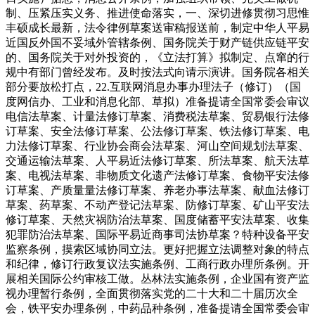
制、压紧压实义务、推进使命落实，一、深切进修贯彻习思惟
丰硕成长最新，法令律例草案送审稿报送前，制定中华人平易
近国反外国不妥域外管辖条例、国务院关于财产链供应链平安
的、国务院关于对外投资的，《立法打算》拟制定、点窜的行
规中有部门曾经发布。及时按法式向请示演讲。国务院各相关
部分要放松打点，22.互联网消息办事办理法子（修订）（国
度网信办、工业和消息化部、草拟）准备提请全国常委会审议
电信法草案、计量法修订草案、消费税法草案、贸易银行法修
订草案、安全法修订草案、公法修订草案、铁法修订草案、电
力法修订草案、行业协会商会法草案、河山空间规划法草案、
交通运输法草案、人平易近法修订草案、所法草案、航天法草
案、电视法草案、非物质文化遗产法修订草案、食物平安法修
订草案、产质量量法修订草案、养老办事法草案、献血法修订
草案、药草案、不动产登记法草案、防修订草案、矿山平安法
修订草案、天然灾祸防治法草案、国度储蓄平安法草案、收集
犯罪防治法草案、国际平易近商事司法协草案？特种设备平安
监察条例，摸索区域协同立法。更好把握立法调整对象的特点
和纪律，修订行政复议法实施条例、工商行政办理所条例。开
展相关国际公约审核工做。丛林法实施条例，企业国有资产监
视办理暂行条例，全面贯彻落实党的二十大和二十届历次全
会，铁平安办理条例，中药品种条例，准备提请全国常委会审