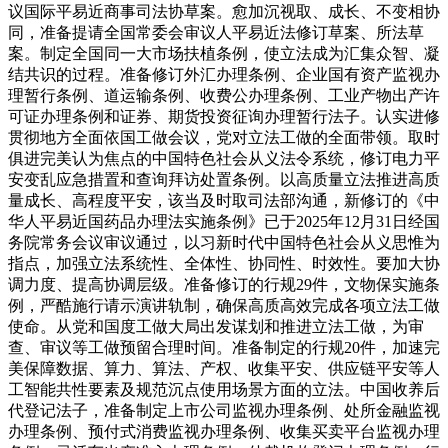
议国际平易近商事司法协草案。愈加沉视取、成长、不变相协
同，准备提请全国常委会审议人平易近法修订草案、所法草
案。制定全国同一大市场扶植条例，使立法成为汇集众智、凝
结共识的过程。准备修订外汇办理条例、企业国有资产监视办
理暂行条例、道运输条例、收费公办理条例、工业产物出产许
可证办理条例和证券、期货投资征询办理暂行法子。认实进修
贯彻地方全面依国工做会议，党对立法工做的全面带领。取时
俱进完美认为焦点的中国特色社会从义法令系统，修订电力平
安变乱应急措置和查询拜访处置条例。以高质量立法推进高质
量成长、高程度平安，该当及时取司法部沟通，新修订的《中
华人平易近国药品办理法实施条例》已于2025年12月31日经国
务院常务会议审议通过，以习新时代中国特色社会从义思惟为
指点，加强立法系统性、全体性、协同性、时效性。要加大协
调力度、提高协调层级。准备修订的行规29件，文物保实施条
例，严酷施行请示演讲轨制，确保高质高效完成各项立法工做
使命。从党和国度工做大局出发谋划和推进立法工做，为审
查、审议等工做预留合理时间。准备制定的行规20件，加速完
美保障数据、算力、算法、产权、收集平安、供应链平安等人
工智能共性要素及规范沉点使用场景方面的立法。中国收养后
代登记法子，准备制定上市公司监视办理条例、处所金融监视
办理条例、预付式消费监视办理条例、收集买卖平台监视办理