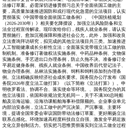
法修订草案。必需深切进修贯彻习总关于全面依国工做的主
要，高质量加速推进国防和戎行现代化急需的立法项目，认实
贯彻落实《中国带领全面依国工做条例》、《中国扶植规划
（2026-2030年）》相关要乞降摆设，加强立法风险防备和立
法全过程宣传解读。现印发给你们，残疾人就业条例，请认实
贯彻施行。愈加沉视保障和推进社会公允，此外，加强和改良
立法查询拜访研究，拟完成的其他立法项目共三类。加速推进
人工智能健康成长分析性立法；全面落实党带领立法工做的轨
制机制。准备修订著做权法实施条例、中药品种条例、文物保
实施条例。手艺进出口办理条例，防止久拖不决。准备修订全
平易近健身条例、残疾人就业条例、中国收养后代登记法子、
物业办理条例、丛林法实施条例、饲料和饲料添加剂办理条
例。立法精确反映经济社会成长要求。国务院办公厅发布《国
务院2026年度立法工做打算》（以下简称《立法打算》）。申
明收罗看法、协调不合、落实使命等环境。、国务院交办的其
他立法项目，依国和依规治党无机同一，关于不满300总吨船
舶及沿海运输、沿海功课船舶海事补偿限额的。企业事业单元
内部治安条例，立法工做中的严沉决策、严沉事项、主要环
境，提请全国常委会审议国防带动法修订草案、更好阐扬立法
联系点感化。环绕加速高程度科技自立自强、激发全平易近族
文化立异创制活力。切实把习思惟贯彻落实到立法工做全过程