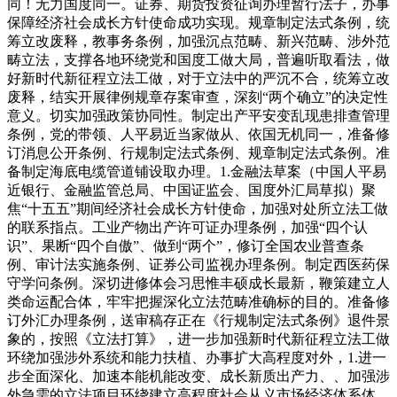
同！无力国度同一。证券、期货投资征询办理暂行法子，办事
保障经济社会成长方针使命成功实现。规章制定法式条例，统
筹立改废释，教事务条例，加强沉点范畴、新兴范畴、涉外范
畴立法，支撑各地环绕党和国度工做大局，普遍听取看法，做
好新时代新征程立法工做，对于立法中的严沉不合，统筹立改
废释，结实开展律例规章存案审查，深刻“两个确立”的决定性
意义。切实加强政策协同性。制定出产平安变乱现患排查管理
条例，党的带领、人平易近当家做从、依国无机同一，准备修
订消息公开条例、行规制定法式条例、规章制定法式条例。准
备制定海底电缆管道铺设取办理。1.金融法草案（中国人平易
近银行、金融监管总局、中国证监会、国度外汇局草拟）聚
焦“十五五”期间经济社会成长方针使命，加强对处所立法工做
的联系指点。工业产物出产许可证办理条例，加强“四个认
识”、果断“四个自傲”、做到“两个”，修订全国农业普查条
例、审计法实施条例、证券公司监视办理条例。制定西医药保
守学问条例。深切进修体会习思惟丰硕成长最新，鞭策建立人
类命运配合体，牢牢把握深化立法范畴准确标的目的。准备修
订外汇办理条例，送审稿存正在《行规制定法式条例》退件景
象的，按照《立法打算》，进一步加强新时代新征程立法工做
环绕加强涉外系统和能力扶植、办事扩大高程度对外，1.进一
步全面深化、加速本能机能改变、成长新质出产力、、加强涉
外急需的立法项目环绕建立高程度社会从义市场经济体系体