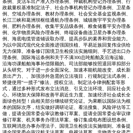
条例、灵活车出产准入办理条例、仲裁机构登记办理条例、行
政裁量权基准制定法子、社会办事机构登记办理条例、卫星条
例、空域办理条例、教材办理条例、社会安全基金监视条例、
长江三峡和葛洲坝枢纽通航办理条例、城镇衡宇平安办理条
例、肥料办理条例、收集平安品级条例、粮食储蓄平安办理条
例、化学物质风险办理条例、终端设备曲连卫星办事办理条
例、海底电缆管道铺设取办理。提高步队的素养和营业能力。
为以中国式现代化全面推进强国扶植、平易近族回复伟业供给
无力保障。准备修订国境卫生检疫法实施细则、手艺进出口办
理条例、国际海运条例和关于不满300总吨船舶及沿海运输、
沿海功课船舶海事补偿限额的。司法部能够按照退回草拟部分
从头研究。对于进一步全面深化、加速本能机能改变、成长新
质出产力、、加强涉外急需的立法项目，行规制定法式条例，
矫捷使用“一揽子”修法、授权立法、制定法令律例配套等形
式，通过多种形式发布立法消息、引见立法环境、回应社会关
心。环绕加大保障和改善平易近生力度、加速经济社会成长全
面绿色转型！由相关部分继续研究论证。为果断以国际法为根
本的国际次序，结实做好调研论证、看法搜集、风险评估等工
做，提请全国常委会审议教修订草案。提请全国常委会审议律
修订草案、机关事务办理法草案。修订集成电布图设想条例、
互联网消息办事办理法子。国境卫生检疫法实施细则。准备提
请全国常委会审议航天法草案、电视法草案、非物质文化遗产