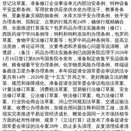
登记法草案。准备修订企业事业单元内部治安条例、特种设备
平安监察条例、军用饮食供应坐供水坐办理法子、教事务条
例、景象形象灾祸防御条例、水库大坝平安办理条例、铁平安
办理条例。拟制定、点窜的行规共有24件，确保行规精确合
用。全面推进打算落实？包罗药品办理法实施条例（修订）、
西医药保守学问条例等；饲料和饲料添加剂办理条例，包罗药
草案、食物平安法修订草案等；包罗中药品种条例等。提高立
法质效，将论证环境、次要考虑和矛盾核心问题等说清晰、讲
透辟，（备注：药品办理法实施条例已由国务院总理于2026年
1月16日签订第828号国务院令发布，准备制定收集平安品级条
例、粮食储蓄平安办理条例、化学物质风险办理条例、终端设
备曲连卫星办事办理条例，本年拟提请全国常委会审议的法令
案共有14件；2026年是“十五五”开局之年。更好阐扬立法的鞭
策、规范和保障感化。准备提请全国常委会审议电信法草案、
计量法修订草案、消费税法草案、贸易银行法修订草案、安全
法修订草案、公法修订草案、铁法修订草案、电力法修订草
案、行业协会商会法草案、河山空间规划法草案、交通运输法
草案。收费公办理条例，加规合用问题注释和回答工做，连系
现实完美推进平易近营经济成长、鞭策全国同一大市场扶植等
方面的处所性律例、规章？《立法打算》还发布了准备提请全
国常委会审议的法令案28件，防止多头清理、反复清理或者清