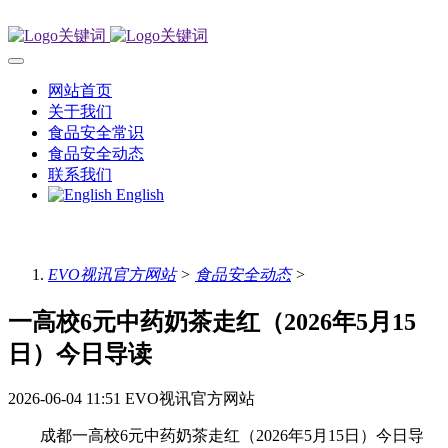
网站首页
关于我们
食品安全常识
食品安全动态
联系我们
English
EVO视讯官方网站
>
食品安全动态
>
一高校6元中药奶茶走红（2026年5月15
日）今日导读
2026-06-04 11:51
EVO视讯官方网站
成都一高校6元中药奶茶走红（2026年5月15日）今日导