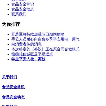
食品安全常识
食品安全动态
联系我们
为你推荐
开辟区将持续加强节日期间放哨
手艺人员耐心向白叟冬季平安用电、用气
向消费者传的消息
本次签定的《补议》正在原合同合做模式
稳稳托住城区居平易近桌
学生平安入校、离校
关于我们
食品安全常识
食品安全动态