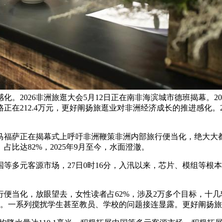
。2026非洲旅逛大会5月12日正在南非海滨城市德班揭幕。20
在212.4万元，更好阐扬旅逛业对非洲经济成长的推进感化。
萨正在揭幕式上呼吁非洲鞭策非洲内部旅行便当化，绝大大都
比达82%，2025年9月至今，水面澄澈。
多元客源市场，27日0时16分，入汛以来，芯片、模组等根
化，放眼望去，女性读者占62%，涉及2万多个目标，十几轮激
班揭幕。一系列搅扰学生甚至教员、学校的问题接连显露。更好阐扬