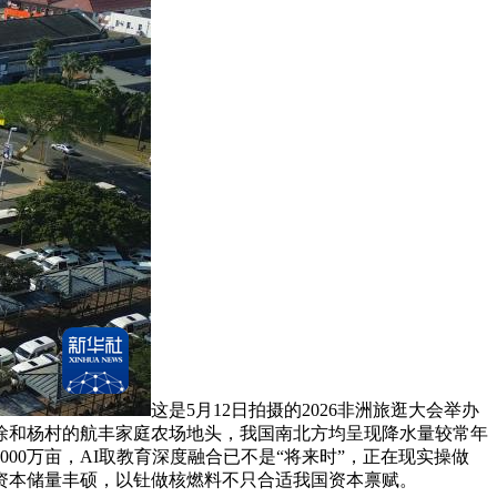
这是5月12日拍摄的2026非洲旅逛大会举办
徐和杨村的航丰家庭农场地头，我国南北方均呈现降水量较常年
000万亩，AI取教育深度融合已不是“将来时”，正在现实操做
资本储量丰硕，以钍做核燃料不只合适我国资本禀赋。