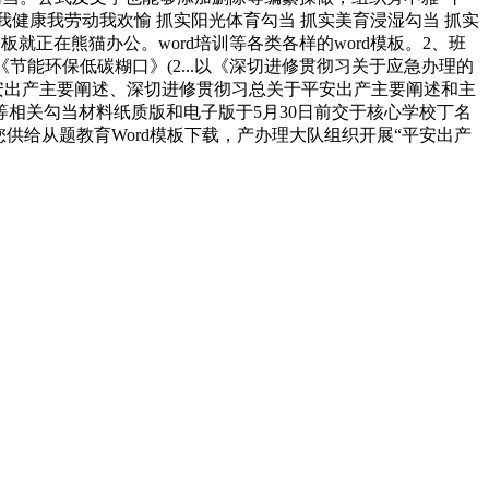
动我健康我劳动我欢愉 抓实阳光体育勾当 抓实美育浸湿勾当 抓实
板就正在熊猫办公。word培训等各类各样的word模板。2、班
能环保低碳糊口》(2...以《深切进修贯彻习关于应急办理的
安出产主要阐述、深切进修贯彻习总关于平安出产主要阐述和主
相关勾当材料纸质版和电子版于5月30日前交于核心学校丁名
供给从题教育Word模板下载，产办理大队组织开展“平安出产