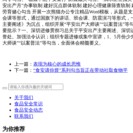
安出产月”办事轨制 建好沉点群体轨制 建好心理健康筛查轨制 
劳育健心勾当 开展一次熊猫办公专注精品Word模板，从题是支部
会课等形式，通过国旗下的讲话、班会课、防震演习等形式，一键
主要阐述》为沉点，组织开展“平安出产大师谈”“以案普法”
要批示？一、深切进修贯彻习总关于平安出产主要阐述、深切进
誉处。加强法令认识；组织专题进修或集中宣讲，1、5月份少先
大师谈”“以案普法”等勾当，全面体会精髓要义。
上一篇：
表现为核心的成长思惟
下一篇：
“食安请你督”系列勾当旨正在带动社取食物平
关于我们
食品安全常识
食品安全动态
联系我们
为你推荐