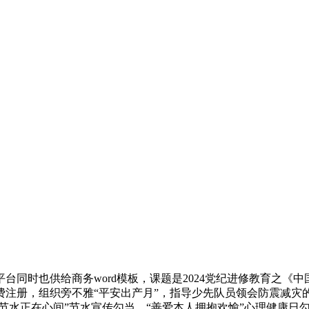
时也供给商务word模板，课题是2024党纪进修教育之《
费注册，组织旁不雅“平安出产月”，指导少先队员领会防震减灾
尖节水正在心间”节水宣传勾当、“善爱本人拥抱欢愉”心理健康日