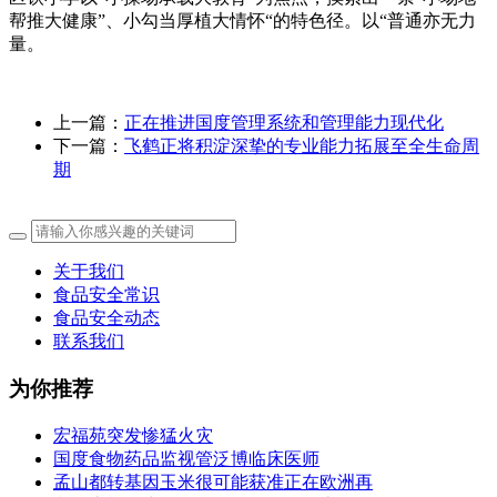
帮推大健康”、小勾当厚植大情怀“的特色径。以“普通亦无力
量。
上一篇：
正在推进国度管理系统和管理能力现代化
下一篇：
飞鹤正将积淀深挚的专业能力拓展至全生命周
期
关于我们
食品安全常识
食品安全动态
联系我们
为你推荐
宏福苑突发惨猛火灾
国度食物药品监视管泛博临床医师
孟山都转基因玉米很可能获准正在欧洲再