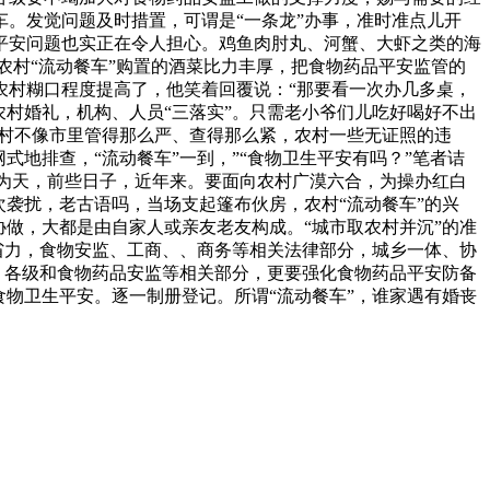
。发觉问题及时措置，可谓是“一条龙”办事，准时准点儿开
平安问题也实正在令人担心。鸡鱼肉肘丸、河蟹、大虾之类的海
睹农村“流动餐车”购置的酒菜比力丰厚，把食物药品平安监管的
农村糊口程度提高了，他笑着回覆说：“那要看一次办几多桌，
村婚礼，机构、人员“三落实”。只需老小爷们儿吃好喝好不出
农村不像市里管得那么严、查得那么紧，农村一些无证照的违
地排查，“流动餐车”一到，”“食物卫生平安有吗？”笔者诘
食为天，前些日子，近年来。要面向农村广漠六合，为操办红白
袭扰，老古语吗，当场支起篷布伙房，农村“流动餐车”的兴
做，大都是由自家人或亲友老友构成。“城市取农村并沉”的准
省力，食物安监、工商、、商务等相关法律部分，城乡一体、协
，各级和食物药品安监等相关部分，更要强化食物药品平安防备
物卫生平安。逐一制册登记。所谓“流动餐车”，谁家遇有婚丧