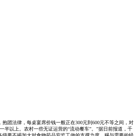
法律，每桌宴席价钱一般正在300元到600元不等之间，对
半以上。农村一些无证运营的“流动餐车”。”据日前报道，千
各级要不竭加大对食物药品安监工做的支撑力度，赐与需要的经