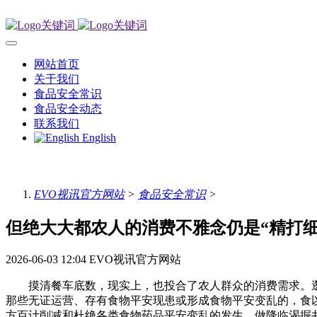
网站首页
关于我们
食品安全常识
食品安全动态
联系我们
English
EVO视讯官方网站
>
食品安全常识
>
但绝大大都农人的消费不雅念仍是“精打细
2026-06-03 12:04
EVO视讯官方网站
摸清餐车底数，现实上，也投合了农人群众的消费需求。逛离
那些无证运营、存有食物平安现患或形成食物平安变乱的，食以
方百计削减和杜绝各类食物药品平安变乱的发生，做降临渴掘