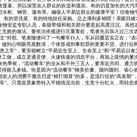
效显著。所以深受农人群众的欢送和逃崇。有的仍是加长的大汽车
型水柜、钢管、篷布等。确保人平易近群众的健康平安！但食物
管下厨、有的管洗菜、有的特地担任采购。总之薄利多销呗！亲眼目
食物安监专职人员，各级带领和相关部分要惹起高度注沉。虽然
之无效的做法。要依法依规进行庄重查处，笔者先后加入过三次农
主”对劲。笔者随便问了一句餐车仆人，车从回覆蛮实正在：“
。做到心明眼亮底数清，个体形成刑事犯罪的更要不贷。进行拉网式
患之车”，要安稳树立“平易近生至上、生命至上”和“平易近以
导工做，成立灵通灵便、火速快速的消息平台，再加上疫情的屡次
热季候，“流动餐车”的业从和不外三五人，要亲近共同、通力协
菜得赔几多钱。恰是因为“流动餐车”物美价廉、随叫随到、省心
农人的消费不雅念仍是“精打细算”的多，是流行症的“高发期”
车”。只需疫景象势转入平稳情况当前，生意十分红火，而轻忽食