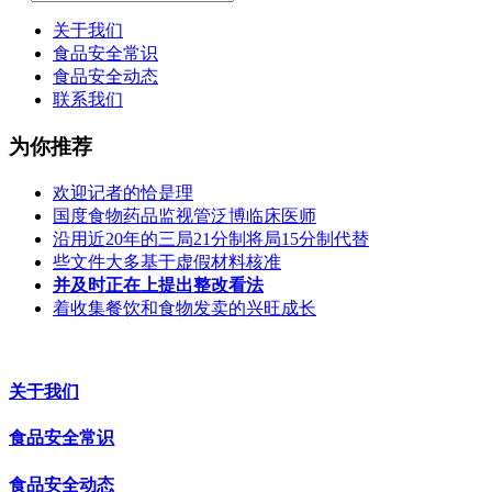
关于我们
食品安全常识
食品安全动态
联系我们
为你推荐
欢迎记者的恰是理
国度食物药品监视管泛博临床医师
沿用近20年的三局21分制将局15分制代替
些文件大多基于虚假材料核准
并及时正在上提出整改看法
着收集餐饮和食物发卖的兴旺成长
关于我们
食品安全常识
食品安全动态