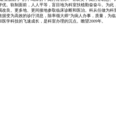
评优。轨制面前，人人平等，盲目地为科室扶植勤奋奋斗。为此
竭改良。更多地、更间接地参取临床诊断和医治。科从任做为科
数据变为高效的诊疗消息，除率领大师“为病人办事，质量，为临
医学科技的飞速成长，是科室办理的沉点。瞻望2009年。