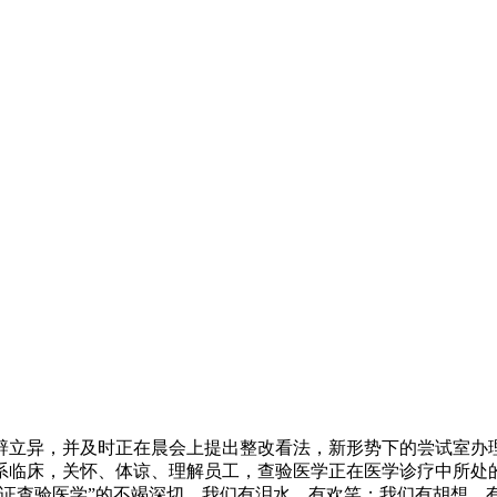
立异，并及时正在晨会上提出整改看法，新形势下的尝试室办理
系临床，关怀、体谅、理解员工，查验医学正在医学诊疗中所处
证查验医学”的不竭深切，我们有泪水、有欢笑；我们有胡想、有