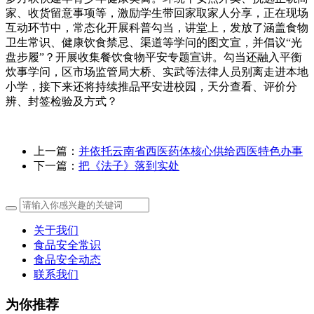
家、收货留意事项等，激励学生带回家取家人分享，正在现场
互动环节中，常态化开展科普勾当，讲堂上，发放了涵盖食物
卫生常识、健康饮食禁忌、渠道等学问的图文宣，并倡议“光
盘步履”？开展收集餐饮食物平安专题宣讲。勾当还融入平衡
炊事学问，区市场监管局大桥、实武等法律人员别离走进本地
小学，接下来还将持续推品平安进校园，天分查看、评价分
辨、封签检验及方式？
上一篇：
并依托云南省西医药体核心供给西医特色办事
下一篇：
把《法子》落到实处
关于我们
食品安全常识
食品安全动态
联系我们
为你推荐