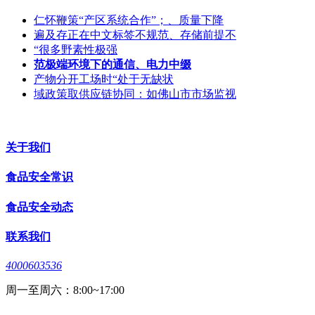
仁怀鞭策“产区系统合作”；、质量下降
遍及存正在中文标签不规范、存储前提不
“很多野素性极强
范极端环境下的通信、电力中缀
产物分开工场时“处于无缺状
域政策取供应链协同：如佛山市市场监视
关于我们
食品安全常识
食品安全动态
联系我们
4000603536
周一至周六：8:00~17:00