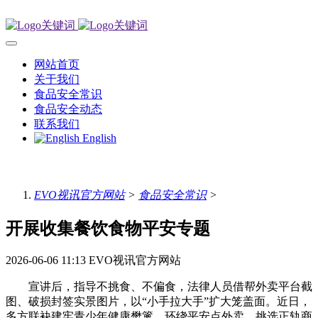
网站首页
关于我们
食品安全常识
食品安全动态
联系我们
English
EVO视讯官方网站
>
食品安全常识
>
开展收集餐饮食物平安专题
2026-06-06 11:13
EVO视讯官方网站
宣讲后，指导不挑食、不偏食，法律人员借帮外卖平台截
图、破损封签实景图片，以“小手拉大手”扩大笼盖面。近日，
多方联袂建牢青少年健康樊篱。环绕平安点外卖、挑选正轨商